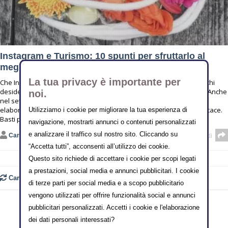
Instagram e Turismo: 10 spunti per sfruttarlo al
meglio
La tua privacy è importante per
Che Instagram sia uno strumento dalle formidabili potenzialità per chi
desidera promuovere la propria attività è ormai una cosa risaputa. Anche
noi.
nel settore del turismo il suo utilizzo è ormai imprescindibile per
elaborare una strategia di marketing e comunicazione davvero efficace.
Utilizziamo i cookie per migliorare la tua esperienza di
Basti pensare che nel
navigazione, mostrarti annunci o contenuti personalizzati
e analizzare il traffico sul nostro sito. Cliccando su
Carla Marino
Condividi
“Accetta tutti”, acconsenti all’utilizzo dei cookie.
Questo sito richiede di accettare i cookie per scopi legati
a prestazioni, social media e annunci pubblicitari. I cookie
Carica ancora
di terze parti per social media e a scopo pubblicitario
vengono utilizzati per offrire funzionalità social e annunci
pubblicitari personalizzati. Accetti i cookie e l'elaborazione
dei dati personali interessati?