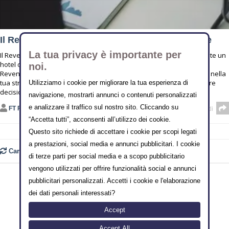
Il Revenue Management per Hotel spiegato bene
La tua privacy è importante per
Il Revenue Management è un’attività chiave per gestire efficacemente un
hotel o una struttura ricettiva. In questo articolo scoprirai che cos’è il
noi.
Revenue Management, quali sono i suoi vantaggi e come applicarlo nella
tua struttura. Grazie a queste informazioni sarai in grado di prendere
Utilizziamo i cookie per migliorare la tua esperienza di
decisioni
navigazione, mostrarti annunci o contenuti personalizzati
e analizzare il traffico sul nostro sito. Cliccando su
FT FORMAZIONETURISMO
Condividi
“Accetta tutti”, acconsenti all’utilizzo dei cookie.
Questo sito richiede di accettare i cookie per scopi legati
a prestazioni, social media e annunci pubblicitari. I cookie
Carica ancora
di terze parti per social media e a scopo pubblicitario
vengono utilizzati per offrire funzionalità social e annunci
pubblicitari personalizzati. Accetti i cookie e l'elaborazione
dei dati personali interessati?
Accept
Copyright © 2000-2014 FT-FTLAB SRLS
Sede legale: Vico II Alferio N° 3 - 86170 Isernia [IT]
Accept All