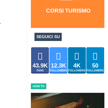
CORSI TURISMO
,
SEGUICI SU
43.9K
12.3K
4K
50
FANS
FOLLOWERS
FOLLOWERS
FOLLOWERS
HOW TO