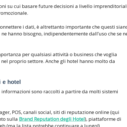
oni su cui basare future decisioni a livello imprenditorial
romozionale.
connettere i dati, è altrettanto importante che questi sian
che ne hanno bisogno, indipendentemente dall’uso che se n
 importanza per qualsiasi attività o business che voglia
o nel proprio settore. Anche gli hotel hanno molto da
 e hotel
 e informazioni sono raccolti a partire da molti sistemi
r, POS, canali social, siti di reputazione online (qui
to sulla
Brand Reputation degli Hotel
), piattaforme di
eb (ma la lista potrebbe continuare a lungo!).