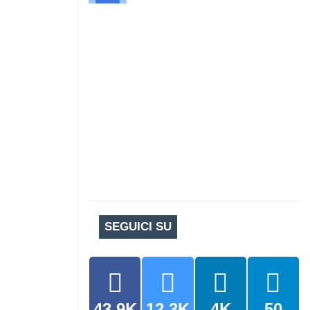
SEGUICI SU
43.9K
12.3K
4K
50