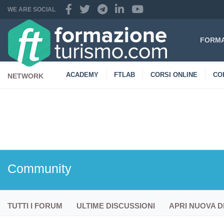
WE ARE SOCIAL
FORMA
ACADEMY
FTLAB
CORSI ONLINE
CO
NETWORK
CONTATTI
Community
TUTTI I FORUM
ULTIME DISCUSSIONI
APRI NUOVA D