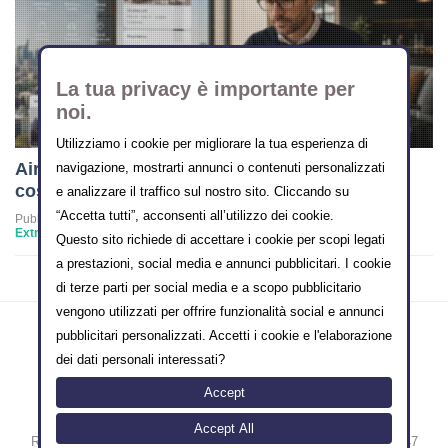
La tua privacy è importante per
noi.
Utilizziamo i cookie per migliorare la tua esperienza di
Airbnb vuole diventare l’Amazon dei viaggi:
navigazione, mostrarti annunci o contenuti personalizzati
cosa cambia per i property manager
e analizzare il traffico sul nostro sito. Cliccando su
“Accetta tutti”, acconsenti all’utilizzo dei cookie.
Pubblicato in
Extra-alberghiero
Questo sito richiede di accettare i cookie per scopi legati
a prestazioni, social media e annunci pubblicitari. I cookie
di terze parti per social media e a scopo pubblicitario
vengono utilizzati per offrire funzionalità social e annunci
pubblicitari personalizzati. Accetti i cookie e l'elaborazione
dei dati personali interessati?
Accept
Copyright © 2000-2014 FT-FTLAB SRLS
Sede legale: Vico II Alferio N° 3 - 86170 Isernia [IT]
Accept All
Registro Imprese Isernia N° IS-209197 / Partita iva IT00978380947