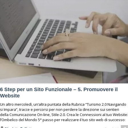
6 Step per un Sito Funzionale – 5. Promuovere il
Website
Un altro mercoledì, un’altra puntata della Rubrica “Turismo 2.0 Navigando
si Impara”, tracce e percorsi per non perdere la direzione sui sentieri
della Comunicazione On-line, Stile-2.0. Crea le Connessioni al tuo Website:
l’Ombelico del Mondo 5° passo per realizzare il tuo sito web di successo: