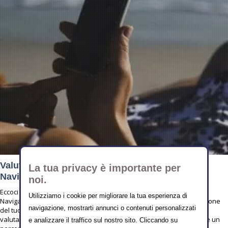
Valutiamo Insieme il Tuo Sito Web: Turismo 2.0.
La tua privacy è importante per
Navigando si Impara
noi.
Eccoci arrivati al secondo appuntamento della Rubrica Turismo 2.0
Utilizziamo i cookie per migliorare la tua esperienza di
Navigando si Impara. Oggi ti proponiamo una traccia di Autovalutazione
navigazione, mostrarti annunci o contenuti personalizzati
del tuo Sito Web. Questo schema di analisi non sarà “Il Metodo di
valutazione per antonomasia”: abbiamo scelto di condividere con te un
e analizzare il traffico sul nostro sito. Cliccando su