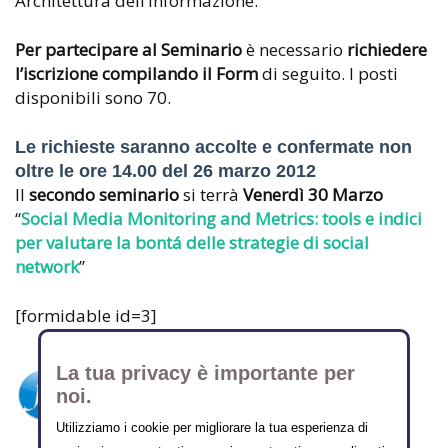
Architettura dell’Informazione.
Per partecipare al Seminario
è necessario
richiedere
l’iscrizione compilando il Form
di seguito. I posti
disponibili sono 70.
Le richieste saranno accolte e confermate non
oltre le ore 14.00 del 26 marzo 2012
Il
secondo seminario
si terrà
Venerdì 30 Marzo
“
Social Media Monitoring and Metrics: tools e indici
per valutare la bontá delle strategie di social
network
”
[formidable id=3]
La tua privacy è importante per
ARCHIVIO FT
noi.
Tutti gli articoli
Utilizziamo i cookie per migliorare la tua esperienza di
Profilo Autore