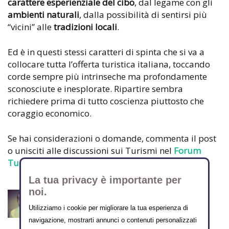
carattere esperienziale del cibo
, dal legame con gli
ambienti naturali
, dalla possibilità di sentirsi più
“vicini” alle
tradizioni locali
.
Ed è in questi stessi caratteri di spinta che si va a
collocare tutta l’offerta turistica italiana, toccando
corde sempre più intrinseche ma profondamente
sconosciute e inesplorate. Ripartire sembra
richiedere prima di tutto coscienza piuttosto che
coraggio economico.
Se hai considerazioni o domande, commenta il post
o unisciti alle discussioni sui Turismi nel
Forum
Turismo
La tua privacy è importante per
noi.
FLAVIO ROBERTO ALBANO
Utilizziamo i cookie per migliorare la tua esperienza di
Tutti gli articoli
navigazione, mostrarti annunci o contenuti personalizzati
Profilo Autore