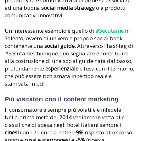
produttività e comunicatività enorme se associato
ad una buona
social media strategy
o a prodotti
comunicativi innovativi.
Un interessante esempio è quello di
#Secutame
in
Salento, ovvero di un vero e proprio social book
contenente una
social guide
. Attraverso l’hashtag di
#Secutame chiunque può segnalare e contribuire
alla costruzione di una social guide nata dal basso,
profondamente
esperienziale
e fusa con il territorio,
che può essere richiamata in tempo reale e
stampata in pdf.
Più visitatori con il content marketing
Il consumatore è sempre più volatile e infedele.
Nella prima metà del
2014
vediamo in vetta alle
classifiche di spesa negli hotel italiani sempre i
cinesi
con 170 euro a notte (
-9%
rispetto allo scorso
anno) e
russi e giapponesi a -6%
(ricerca