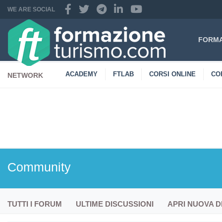
WE ARE SOCIAL
FORMA
ACADEMY
FTLAB
CORSI ONLINE
CO
NETWORK
CONTATTI
Community
TUTTI I FORUM
ULTIME DISCUSSIONI
APRI NUOVA D