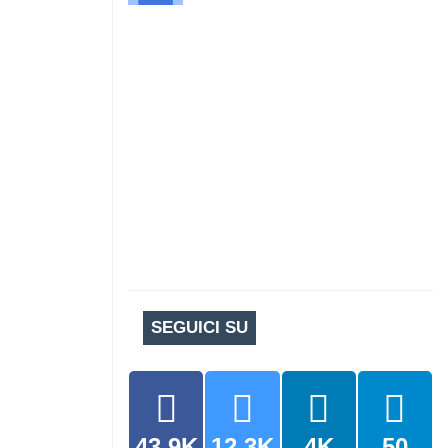
SEGUICI SU
43.9K
12.3K
4K
50