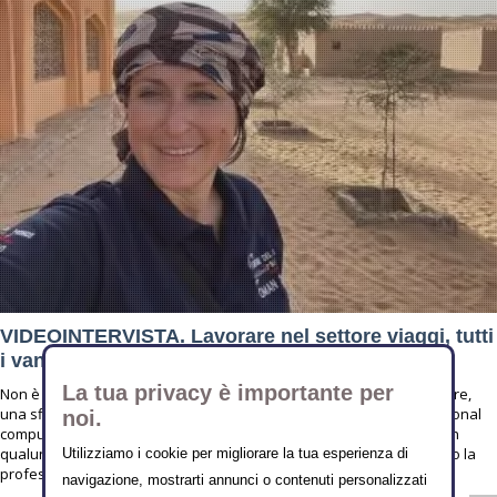
VIDEOINTERVISTA. Lavorare nel settore viaggi, tutti
i vantaggi di un’attività online
La tua privacy è importante per
Non è mai ripetitiva: ogni giorno è una nuova avventura da affrontare,
una sfida da vincere. Offre la massima flessibilità: bastano un personal
noi.
computer e una connessione alla rete Internet per poter lavorare. In
qualunque momento, in qualunque parte del mondo. Ma soprattutto la
Utilizziamo i cookie per migliorare la tua esperienza di
professione
navigazione, mostrarti annunci o contenuti personalizzati