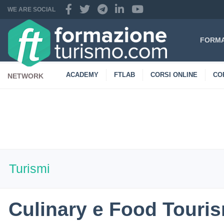
WE ARE SOCIAL
FORMA
ACADEMY
FTLAB
CORSI ONLINE
CO
NETWORK
CONTATTI
Turismi
Culinary e Food Touris