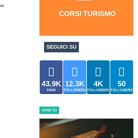
mi
CORSI TURISMO
SEGUICI SU
43.9K
12.3K
4K
50
FANS
FOLLOWERS
FOLLOWERS
FOLLOWERS
HOW TO