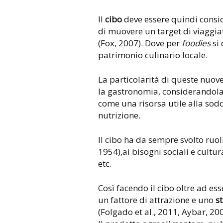
Il
cibo
deve essere quindi cons
di muovere un target di viaggiat
(Fox, 2007). Dove per
foodies
si 
patrimonio culinario locale.
La particolarità di queste nuove
la gastronomia, considerandola
come una risorsa utile alla sod
nutrizione.
Il cibo ha da sempre svolto ruol
1954),ai bisogni sociali e cultur
etc.
Così facendo il cibo oltre ad es
un fattore di attrazione e uno
s
(Folgado et al., 2011, Aybar, 200