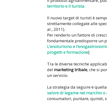
Il prodotto agroalimentare, pu
territorio e il turista
.
Il nuovo target di turisti è sem
strettamente collegate alle speci
al., 2011).
Per renderlo un fattore di cresc
fondamentale predisporre un pi
L’enoturismo e l’enogastronomia
progetti e formazione
]
Tra le diverse tecniche applicab
del
marketing tribale
, che si p
un servizio.
La strategia da seguire è quella
valore di legame nel
marchio
o 
consumatori, puntare, quindi, sul