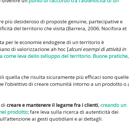
ò divenire un
punto di raccordo tra l’autenticità di un
pre più desideroso di proposte genuine, partecipative e
ficità del territorio che visita (Barrera, 2006; Nocifora et
ita per le economie endogene di un territorio è
ano di valorizzazione ah hoc [
alcuni esempi di attività in
 come leva dello sviluppo del territorio. Buone pratiche,
ili quella che risulta sicuramente più efficaci sono quelle
one l’obiettivo di creare comunità intorno a un prodotto o 
 di
creare e mantenere il legame fra i clienti
,
creando un
nel prodotto
; fare leva sulla ricerca di autenticità dei
l’attenzione ai gesti quotidiani e ai dettagli.