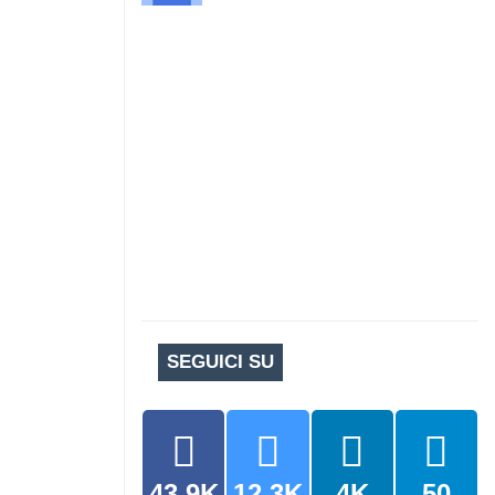
SEGUICI SU
43.9K
12.3K
4K
50