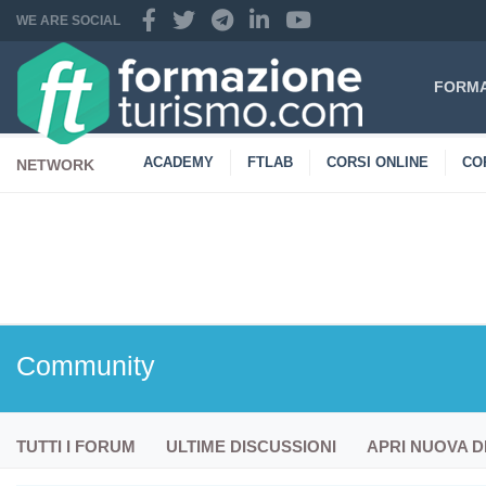
WE ARE SOCIAL
FORMA
ACADEMY
FTLAB
CORSI ONLINE
CO
NETWORK
CONTATTI
Community
TUTTI I FORUM
ULTIME DISCUSSIONI
APRI NUOVA D