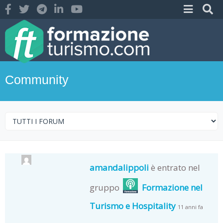
Community
amandalippoli
è entrato nel
gruppo
Formazione nel
Turismo e Hospitality
11 anni fa