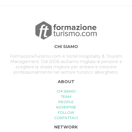
CHI SIAMO
FormazioneTurismo.com è Hotel Hospitality & Tourism
Management. Dal 2006 aiutiamo migliaia di persone a
scegliere la strada migliore per entrare e crescere
professionalmente nel settore turistico alberghiero.
ABOUT
CHI SIAMO
TEAM
PEOPLE
ADVERTISE
FOLLOW
CONTATTACI
NETWORK