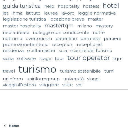
hotel
guida turistica
help
hospitality
hostess
iet
ihma
istituto
laurea
lavoro
leggi e normativa
legislazione turistica
locazione breve
master
mastertqm
master hospitality
milano
mystery
neolaureata
noleggio con conducente
notte
notturno
overtourism
patentino
permessi
portiere
promozioneterritorio
reception
receptionist
residenza
sceltamaster
scia
scienze del turismo
tour operator
sicilia
software
stage
tour
tqm
turismo
travel
turismo sostenibile
turni
uninform
uninformgroup
università
viaggi
viaggi all'estero
viaggiare
visite
voli
Home