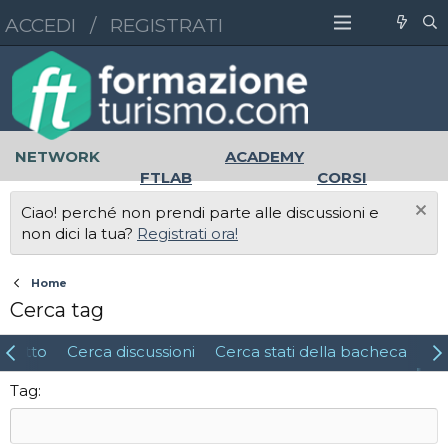
ACCEDI
/
REGISTRATI
NETWORK
ACADEMY
FTLAB
CORSI
MASTER
UNIVERSITÀ
Ciao! perché non prendi parte alle discussioni e
LAVORO
non dici la tua?
Registrati ora!
Home
Cerca tag
 tutto
Cerca discussioni
Cerca stati della bacheca
Ce
Tag