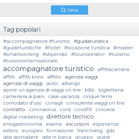
Cerca
Tag popolari
#accompagnatore #turismo
#guidaturistica
#guideturistiche
#hotel
#locazione turistica
#master
#smartworking
#stipendio
#touroperator
#turismo
#turismointernazionale
accompagnatore turistico
affittacamere
affitti
affitti brevi
affitto
agenzia viaggi
agenzia-di-viaggi
aiuto
albergo
aprire un agenzia di viaggi on line
b&b
biglietteria
cameriera ai piani
case vacanza
cinque terre
comodato d'uso
consigli
consulente viaggi on line
contratto
coronavirus
corsi
covid19
crociera
direttore tecnico
digital marketing
enogastronomia
esame
escursioni
esperienze
estero
europeo
formazione
franchising
gds
gite giornaliere
gite in barca
gruppo
guest