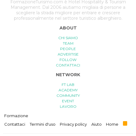
FormazioneTurismo.com è Hotel Hospitality & Tourism
Management. Dal 2006 aiutiamo migliaia di persone a
scegliere la strada migliore per entrare e crescere
professionalmente nel settore turistico alberghiero.
ABOUT
CHI SIAMO
TEAM
PEOPLE
ADVERTISE
FOLLOW
CONTATTACI
NETWORK
FT LAB
ACADEMY
COMMUNITY
EVENT
LAVORO
Formazione
R
Contattaci
Termini d'uso
Privacy policy
Aiuto
Home
S
S