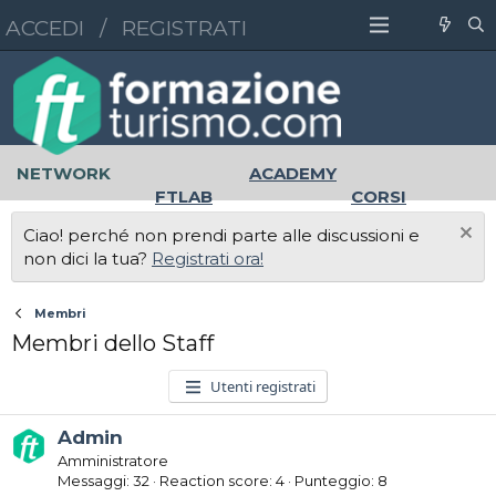
ACCEDI
/
REGISTRATI
NETWORK
ACADEMY
FTLAB
CORSI
MASTER
UNIVERSITÀ
Ciao! perché non prendi parte alle discussioni e
LAVORO
non dici la tua?
Registrati ora!
Membri
Membri dello Staff
Utenti registrati
Admin
Amministratore
Messaggi
32
Reaction score
4
Punteggio
8