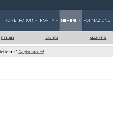
HOME
FORUM
NOVITÀ
MEMBRI
FORMAZIONE
FTLAB
CORSI
MASTER
ci la tua?
Registrati ora!