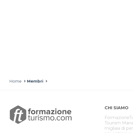
Home
Membri
CHI SIAMO
FormazioneTu
Tourism Mana
migliaia di pe