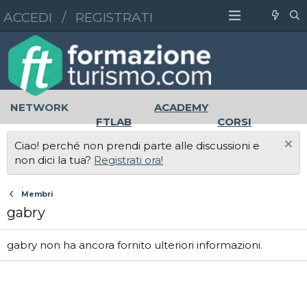
ACCEDI
/
REGISTRATI
NETWORK
ACADEMY
FTLAB
CORSI
MASTER
UNIVERSITÀ
Ciao! perché non prendi parte alle discussioni e
LAVORO
non dici la tua?
Registrati ora!
Membri
gabry
gabry non ha ancora fornito ulteriori informazioni.