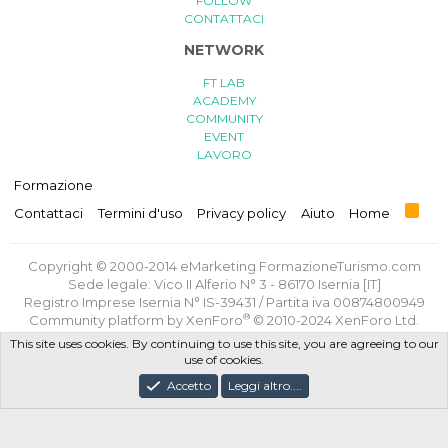
FOLLOW
CONTATTACI
NETWORK
FT LAB
ACADEMY
COMMUNITY
EVENT
LAVORO
Formazione
R
Contattaci
Termini d'uso
Privacy policy
Aiuto
Home
S
S
Copyright © 2000-2014 eMarketing FormazioneTurismo.com
Sede legale: Vico II Alferio N° 3 - 86170 Isernia [IT]
Registro Imprese Isernia N° IS-39431 / Partita iva 00874800949
®
Community platform by XenForo
© 2010-2024 XenForo Ltd.
Traduzione italiana
di
XenForge.com
This site uses cookies. By continuing to use this site, you are agreeing to our
use of cookies.
Privacy Policy
/
Termini e Condizioni d'uso
/
Politica GDPR
Accetto
Leggi altro....
Progettato e realizzato con amore e sacrifici da
FT Lab