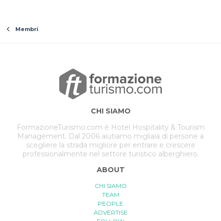
Membri
CHI SIAMO
FormazioneTurismo.com è Hotel Hospitality & Tourism
Management. Dal 2006 aiutiamo migliaia di persone a
scegliere la strada migliore per entrare e crescere
professionalmente nel settore turistico alberghiero.
ABOUT
CHI SIAMO
TEAM
PEOPLE
ADVERTISE