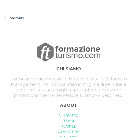
Membri
CHI SIAMO
FormazioneTurismo.com è Hotel Hospitality & Tourism
Management. Dal 2006 aiutiamo migliaia di persone a
scegliere la strada migliore per entrare e crescere
professionalmente nel settore turistico alberghiero.
ABOUT
CHI SIAMO
TEAM
PEOPLE
ADVERTISE