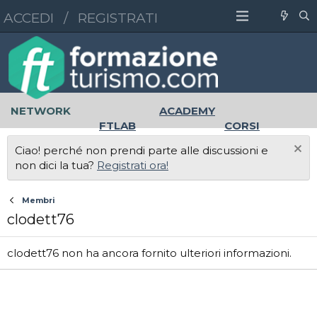
ACCEDI
/
REGISTRATI
NETWORK
ACADEMY
FTLAB
CORSI
MASTER
UNIVERSITÀ
Ciao! perché non prendi parte alle discussioni e
LAVORO
non dici la tua?
Registrati ora!
Membri
clodett76
clodett76 non ha ancora fornito ulteriori informazioni.