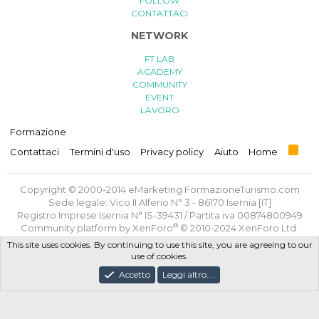
FOLLOW
CONTATTACI
NETWORK
FT LAB
ACADEMY
COMMUNITY
EVENT
LAVORO
Formazione
R
Contattaci
Termini d'uso
Privacy policy
Aiuto
Home
S
S
Copyright © 2000-2014 eMarketing FormazioneTurismo.com
Sede legale: Vico II Alferio N° 3 - 86170 Isernia [IT]
Registro Imprese Isernia N° IS-39431 / Partita iva 00874800949
®
Community platform by XenForo
© 2010-2024 XenForo Ltd.
Traduzione italiana
di
XenForge.com
This site uses cookies. By continuing to use this site, you are agreeing to our
use of cookies.
Privacy Policy
/
Termini e Condizioni d'uso
/
Politica GDPR
Accetto
Leggi altro....
Progettato e realizzato con amore e sacrifici da
FT Lab