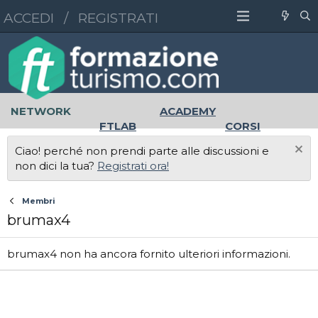
ACCEDI
/
REGISTRATI
NETWORK
ACADEMY
FTLAB
CORSI
MASTER
UNIVERSITÀ
Ciao! perché non prendi parte alle discussioni e
LAVORO
non dici la tua?
Registrati ora!
Membri
brumax4
brumax4 non ha ancora fornito ulteriori informazioni.