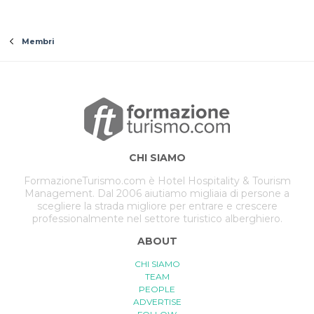
Membri
CHI SIAMO
FormazioneTurismo.com è Hotel Hospitality & Tourism
Management. Dal 2006 aiutiamo migliaia di persone a
scegliere la strada migliore per entrare e crescere
professionalmente nel settore turistico alberghiero.
ABOUT
CHI SIAMO
TEAM
PEOPLE
ADVERTISE