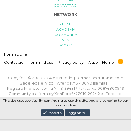
FOLLOW
CONTATTACI
NETWORK
FT LAB
ACADEMY
COMMUNITY
EVENT
LAVORO
Formazione
R
Contattaci
Termini d'uso
Privacy policy
Aiuto
Home
S
S
Copyright © 2000-2014 eMarketing FormazioneTurismo.com
Sede legale: Vico II Alferio N° 3 - 86170 Isernia [IT]
Registro Imprese Isernia N° IS-39431 / Partita iva 00874800949
®
Community platform by XenForo
© 2010-2024 XenForo Ltd.
Traduzione italiana
di
XenForge.com
This site uses cookies. By continuing to use this site, you are agreeing to our
use of cookies.
Privacy Policy
/
Termini e Condizioni d'uso
/
Politica GDPR
Accetto
Leggi altro....
Progettato e realizzato con amore e sacrifici da
FT Lab