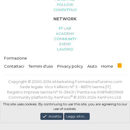
FOLLOW
CONTATTACI
NETWORK
FT LAB
ACADEMY
COMMUNITY
EVENT
LAVORO
Formazione
R
Contattaci
Termini d'uso
Privacy policy
Aiuto
Home
S
S
Copyright © 2000-2014 eMarketing FormazioneTurismo.com
Sede legale: Vico II Alferio N° 3 - 86170 Isernia [IT]
Registro Imprese Isernia N° IS-39431 / Partita iva 00874800949
®
Community platform by XenForo
© 2010-2024 XenForo Ltd.
Traduzione italiana
di
XenForge.com
This site uses cookies. By continuing to use this site, you are agreeing to our
use of cookies.
Privacy Policy
/
Termini e Condizioni d'uso
/
Politica GDPR
Accetto
Leggi altro....
Progettato e realizzato con amore e sacrifici da
FT Lab