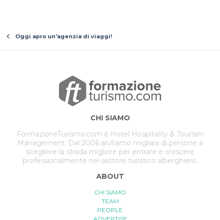
Oggi apro un'agenzia di viaggi!
CHI SIAMO
FormazioneTurismo.com è Hotel Hospitality & Tourism
Management. Dal 2006 aiutiamo migliaia di persone a
scegliere la strada migliore per entrare e crescere
professionalmente nel settore turistico alberghiero.
ABOUT
CHI SIAMO
TEAM
PEOPLE
ADVERTISE