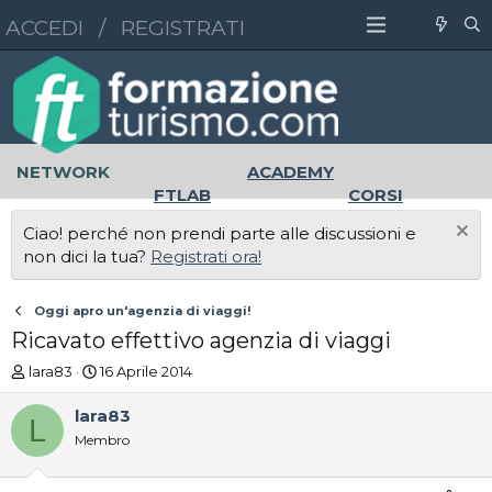
ACCEDI
/
REGISTRATI
NETWORK
ACADEMY
FTLAB
CORSI
MASTER
UNIVERSITÀ
Ciao! perché non prendi parte alle discussioni e
LAVORO
non dici la tua?
Registrati ora!
Oggi apro un'agenzia di viaggi!
Ricavato effettivo agenzia di viaggi
A
D
lara83
16 Aprile 2014
u
a
t
t
lara83
L
o
a
Membro
r
d
e
'
D
i