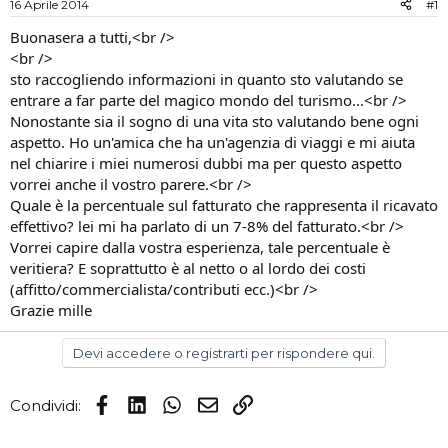
16 Aprile 2014
#1
i
n
s
i
Buonasera a tutti,<br />
c
z
<br />
u
i
sto raccogliendo informazioni in quanto sto valutando se
s
o
entrare a far parte del magico mondo del turismo...<br />
s
Nonostante sia il sogno di una vita sto valutando bene ogni
i
aspetto. Ho un'amica che ha un'agenzia di viaggi e mi aiuta
o
n
nel chiarire i miei numerosi dubbi ma per questo aspetto
e
vorrei anche il vostro parere.<br />
Quale è la percentuale sul fatturato che rappresenta il ricavato
effettivo? lei mi ha parlato di un 7-8% del fatturato.<br />
Vorrei capire dalla vostra esperienza, tale percentuale è
veritiera? E soprattutto è al netto o al lordo dei costi
(affitto/commercialista/contributi ecc.)<br />
Grazie mille
Devi accedere o registrarti per rispondere qui.
Facebook
LinkedIn
WhatsApp
Email
Link
Condividi: