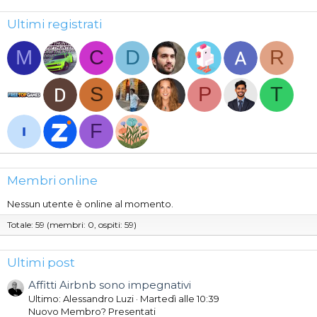
Ultimi registrati
M
C
D
R
S
P
T
F
Membri online
Nessun utente è online al momento.
Totale: 59 (membri: 0, ospiti: 59)
Ultimi post
Affitti Airbnb sono impegnativi
Ultimo: Alessandro Luzi
Martedì alle 10:39
Nuovo Membro? Presentati