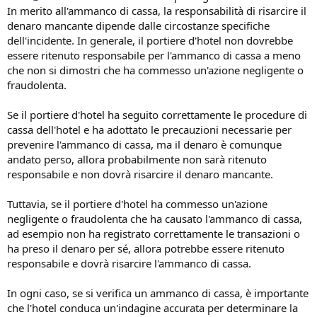
In merito all'ammanco di cassa, la responsabilità di risarcire il
utile per ottenere informazioni e consigli su questioni relative al tuo
lavoro, come la tua posizione lavorativa e gli aumenti di stipendio.
denaro mancante dipende dalle circostanze specifiche
Tali organizzazioni possono aiutarti a capire meglio il tuo contratto
dell'incidente. In generale, il portiere d'hotel non dovrebbe
di lavoro e il CCNL del settore alberghiero, e a comprendere i tuoi
essere ritenuto responsabile per l'ammanco di cassa a meno
diritti e doveri come lavoratore.
che non si dimostri che ha commesso un'azione negligente o
E possono anche fornirti assistenza nella presentazione di una
fraudolenta.
richiesta di aumento di livello o di un reclamo presso il tuo datore di
lavoro, se necessario. Insomma possono rappresentarti in modo
professionale e competente, e lavorare con te per cercare di
Se il portiere d'hotel ha seguito correttamente le procedure di
risolvere qualsiasi problema o questione che possa sorgere nella
cassa dell'hotel e ha adottato le precauzioni necessarie per
tua posizione.
prevenire l'ammanco di cassa, ma il denaro è comunque
andato perso, allora probabilmente non sarà ritenuto
responsabile e non dovrà risarcire il denaro mancante.
Tuttavia, se il portiere d'hotel ha commesso un'azione
negligente o fraudolenta che ha causato l'ammanco di cassa,
ad esempio non ha registrato correttamente le transazioni o
ha preso il denaro per sé, allora potrebbe essere ritenuto
responsabile e dovrà risarcire l'ammanco di cassa.
In ogni caso, se si verifica un ammanco di cassa, è importante
che l'hotel conduca un'indagine accurata per determinare la