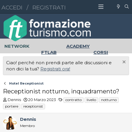
ACCEDI
/
REGISTRATI
NETWORK
ACADEMY
FTLAB
CORSI
MASTER
UNIVERSITÀ
Ciao! perché non prendi parte alle discussioni e
LAVORO
non dici la tua?
Registrati ora!
Hotel Receptionist
Receptionist notturno, inquadramento?
A
D
T
Dennis
20 Marzo 2023
contratto
livello
notturno
u
a
a
portiere
receptionist
t
t
g
o
a
Dennis
r
d
e
Membro
'
D
i