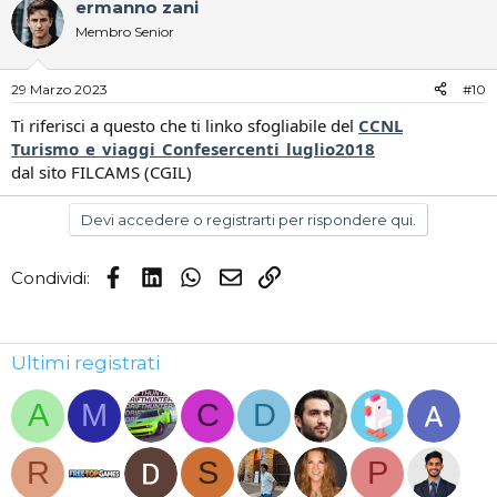
ermanno zani
c
t
Membro Senior
i
o
n
29 Marzo 2023
#10
s
:
Ti riferisci a questo che ti linko sfogliabile del
CCNL
Turismo_e_viaggi_Confesercenti_luglio2018
dal sito FILCAMS (CGIL)
Devi accedere o registrarti per rispondere qui.
Facebook
LinkedIn
WhatsApp
Email
Link
Condividi:
Ultimi registrati
A
M
C
D
R
S
P