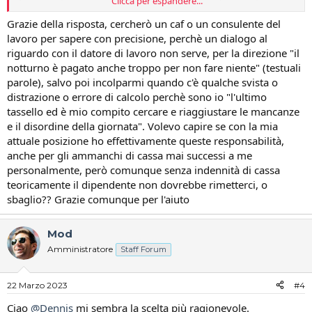
Clicca per espandere...
funzionamento dell'hotel durante il tuo turno notturno. In effetti, il
lavoro che svolgi sembra essere più in linea con quello di un
Grazie della risposta, cercherò un caf o un consulente del
addetto alla reception di livello 3, che è caratterizzato da una
lavoro per sapere con precisione, perchè un dialogo al
maggiore esperienza e responsabilità rispetto a un addetto alla
riguardo con il datore di lavoro non serve, per la direzione "il
reception di livello 5.
notturno è pagato anche troppo per non fare niente" (testuali
parole), salvo poi incolparmi quando c'è qualche svista o
Per poterti dare una risposta più precisa, dovresti consultare il tuo
distrazione o errore di calcolo perchè sono io "l'ultimo
contratto di lavoro e il CCNL del settore alberghiero per verificare se
ci sono disposizioni specifiche.
tassello ed è mio compito cercare e riaggiustare le mancanze
e il disordine della giornata". Volevo capire se con la mia
Inoltre, potresti consultare i tuoi superiori, la direzione o il tuo
attuale posizione ho effettivamente queste responsabilità,
rappresentante sindacale (ma con molta probabilità in questa realtà
anche per gli ammanchi di cassa mai successi a me
aziendale, piuttosto piccola, potrebbe non esserci) per avere
personalmente, però comunque senza indennità di cassa
maggiori informazioni sulle opportunità di carriera nella tua
teoricamente il dipendente non dovrebbe rimetterci, o
posizione attuale.
sbaglio?? Grazie comunque per l'aiuto
Se dopo aver esaminato il tuo contratto e il CCNL del settore
alberghiero, ritieni che il tuo lavoro non corrisponda alla tua attuale
Mod
posizione di 5° livello, potresti discutere con il tuo datore di lavoro la
possibilità di un aumento di livello o di un riconoscimento del tuo
Amministratore
Staff Forum
lavoro aggiuntivo. In questo caso, dovresti raccogliere le prove della
tua esperienza e della tua responsabilità aggiuntiva e presentarle al
tuo datore di lavoro per dimostrare la tua posizione.
22 Marzo 2023
#4
Ciao
@Dennis
mi sembra la scelta più ragionevole.
Ti suggerisco di consultare un CAF o un sindacato. Può essere molto