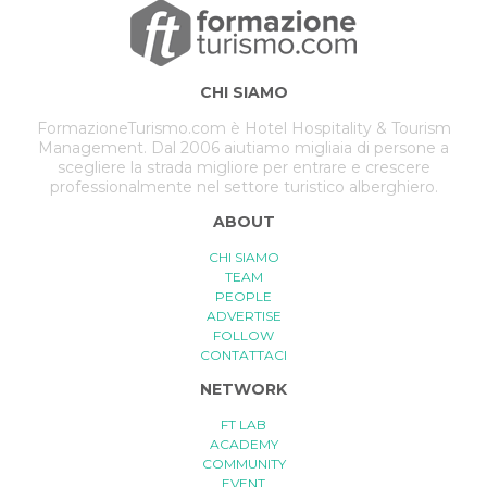
CHI SIAMO
FormazioneTurismo.com è Hotel Hospitality & Tourism
Management. Dal 2006 aiutiamo migliaia di persone a
scegliere la strada migliore per entrare e crescere
professionalmente nel settore turistico alberghiero.
ABOUT
CHI SIAMO
TEAM
PEOPLE
ADVERTISE
FOLLOW
CONTATTACI
NETWORK
FT LAB
ACADEMY
COMMUNITY
EVENT