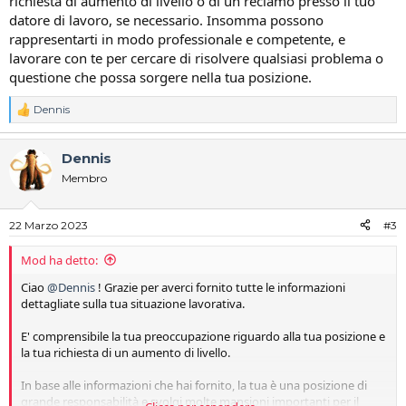
richiesta di aumento di livello o di un reclamo presso il tuo
datore di lavoro, se necessario. Insomma possono
rappresentarti in modo professionale e competente, e
lavorare con te per cercare di risolvere qualsiasi problema o
questione che possa sorgere nella tua posizione.
Dennis
R
e
a
Dennis
c
t
Membro
i
o
n
22 Marzo 2023
#3
s
:
Mod ha detto:
Ciao
@Dennis
! Grazie per averci fornito tutte le informazioni
dettagliate sulla tua situazione lavorativa.
E' comprensibile la tua preoccupazione riguardo alla tua posizione e
la tua richiesta di un aumento di livello.
In base alle informazioni che hai fornito, la tua è una posizione di
grande responsabilità e svolgi molte mansioni importanti per il