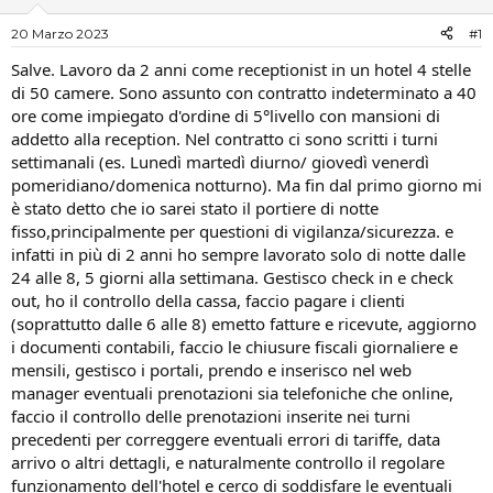
i
n
20 Marzo 2023
#1
s
i
c
z
Salve. Lavoro da 2 anni come receptionist in un hotel 4 stelle
u
i
di 50 camere. Sono assunto con contratto indeterminato a 40
s
o
ore come impiegato d'ordine di 5°livello con mansioni di
s
i
addetto alla reception. Nel contratto ci sono scritti i turni
o
settimanali (es. Lunedì martedì diurno/ giovedì venerdì
n
pomeridiano/domenica notturno). Ma fin dal primo giorno mi
e
è stato detto che io sarei stato il portiere di notte
fisso,principalmente per questioni di vigilanza/sicurezza. e
infatti in più di 2 anni ho sempre lavorato solo di notte dalle
24 alle 8, 5 giorni alla settimana. Gestisco check in e check
out, ho il controllo della cassa, faccio pagare i clienti
(soprattutto dalle 6 alle 8) emetto fatture e ricevute, aggiorno
i documenti contabili, faccio le chiusure fiscali giornaliere e
mensili, gestisco i portali, prendo e inserisco nel web
manager eventuali prenotazioni sia telefoniche che online,
faccio il controllo delle prenotazioni inserite nei turni
precedenti per correggere eventuali errori di tariffe, data
arrivo o altri dettagli, e naturalmente controllo il regolare
funzionamento dell'hotel e cerco di soddisfare le eventuali