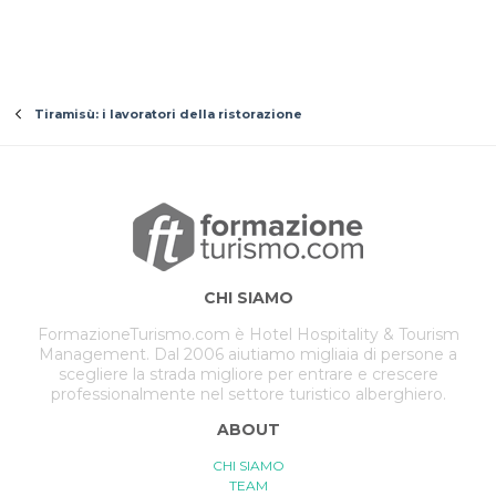
Tiramisù: i lavoratori della ristorazione
CHI SIAMO
FormazioneTurismo.com è Hotel Hospitality & Tourism
Management. Dal 2006 aiutiamo migliaia di persone a
scegliere la strada migliore per entrare e crescere
professionalmente nel settore turistico alberghiero.
ABOUT
CHI SIAMO
TEAM