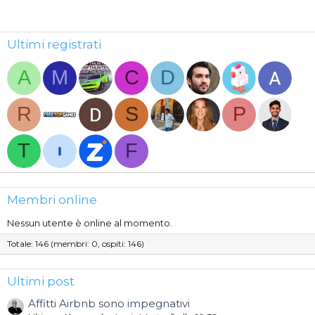
Ultimi registrati
A
M
C
D
R
S
P
T
F
Membri online
Nessun utente è online al momento.
Totale: 146 (membri: 0, ospiti: 146)
Ultimi post
Affitti Airbnb sono impegnativi