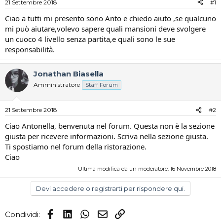
21 Settembre 2018
#1
i
n
s
i
Ciao a tutti mi presento sono Anto e chiedo aiuto ,se qualcuno
c
z
mi può aiutare,volevo sapere quali mansioni deve svolgere
u
i
un cuoco 4 livello senza partita,e quali sono le sue
s
o
responsabilità.
s
i
o
Jonathan Biasella
n
Amministratore
Staff Forum
e
21 Settembre 2018
#2
Ciao Antonella, benvenuta nel forum. Questa non è la sezione
giusta per ricevere informazioni. Scriva nella sezione giusta.
Ti spostiamo nel forum della ristorazione.
Ciao
Ultima modifica da un moderatore:
16 Novembre 2018
Devi accedere o registrarti per rispondere qui.
Facebook
LinkedIn
WhatsApp
Email
Link
Condividi: