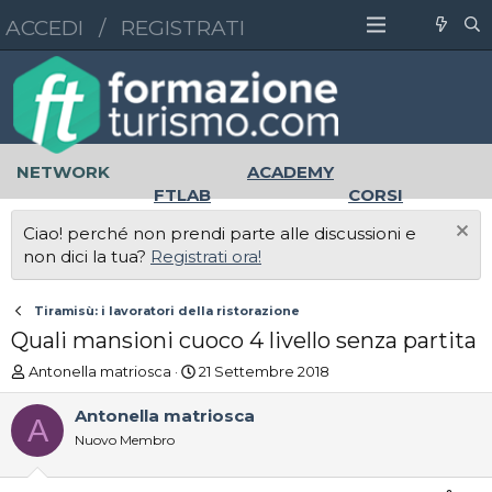
ACCEDI
/
REGISTRATI
NETWORK
ACADEMY
FTLAB
CORSI
MASTER
UNIVERSITÀ
Ciao! perché non prendi parte alle discussioni e
LAVORO
non dici la tua?
Registrati ora!
Tiramisù: i lavoratori della ristorazione
Quali mansioni cuoco 4 livello senza partita
A
D
Antonella matriosca
21 Settembre 2018
u
a
t
t
Antonella matriosca
A
o
a
Nuovo Membro
r
d
e
'
D
i