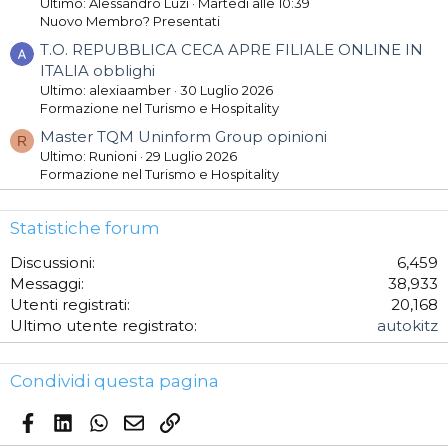
Ultimo: Alessandro Luzi
Martedì alle 10:39
Nuovo Membro? Presentati
T.O. REPUBBLICA CECA APRE FILIALE ONLINE IN
ITALIA obblighi
Ultimo: alexiaamber
30 Luglio 2026
Formazione nel Turismo e Hospitality
Master TQM Uninform Group opinioni
R
Ultimo: Runioni
29 Luglio 2026
Formazione nel Turismo e Hospitality
Statistiche forum
Discussioni
6,459
Messaggi
38,933
Utenti registrati
20,168
Ultimo utente registrato
autokitz
Condividi questa pagina
Facebook
LinkedIn
WhatsApp
Email
Link