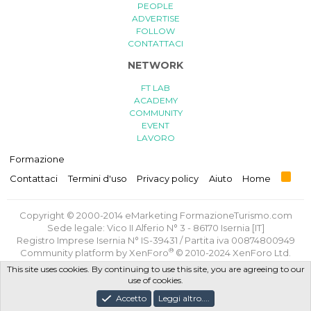
PEOPLE
ADVERTISE
FOLLOW
CONTATTACI
NETWORK
FT LAB
ACADEMY
COMMUNITY
EVENT
LAVORO
Formazione
R
Contattaci
Termini d'uso
Privacy policy
Aiuto
Home
S
S
Copyright © 2000-2014 eMarketing FormazioneTurismo.com
Sede legale: Vico II Alferio N° 3 - 86170 Isernia [IT]
Registro Imprese Isernia N° IS-39431 / Partita iva 00874800949
®
Community platform by XenForo
© 2010-2024 XenForo Ltd.
Traduzione italiana
di
XenForge.com
This site uses cookies. By continuing to use this site, you are agreeing to our
use of cookies.
Privacy Policy
/
Termini e Condizioni d'uso
/
Politica GDPR
Accetto
Leggi altro....
Progettato e realizzato con amore e sacrifici da
FT Lab