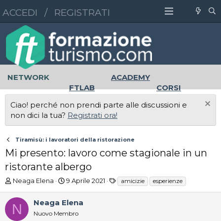
ACCEDI
/
REGISTRATI
NETWORK
ACADEMY
FTLAB
CORSI
MASTER
UNIVERSITÀ
Ciao! perché non prendi parte alle discussioni e
LAVORO
non dici la tua?
Registrati ora!
Tiramisù: i lavoratori della ristorazione
Mi presento: lavoro come stagionale in un
ristorante albergo
A
D
T
Neaga Elena
9 Aprile 2021
amicizie
esperienze
u
a
a
t
t
g
Neaga Elena
N
o
a
Nuovo Membro
r
d