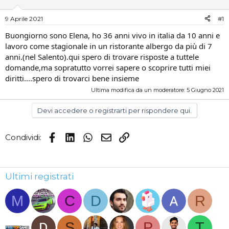
e
'
D
i
9 Aprile 2021
#1
i
n
s
i
Buongiorno sono Elena, ho 36 anni vivo in italia da 10 anni e
c
z
lavoro come stagionale in un ristorante albergo da più di 7
u
i
anni.(nel Salento).qui spero di trovare risposte a tuttele
s
o
domande,ma sopratutto vorrei sapere o scoprire tutti miei
s
diritti....spero di trovarci bene insieme
i
o
Ultima modifica da un moderatore:
5 Giugno 2021
n
e
Devi accedere o registrarti per rispondere qui.
Facebook
LinkedIn
WhatsApp
Email
Link
Condividi:
Ultimi registrati
M
C
D
R
S
P
T