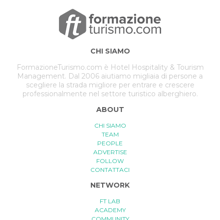
CHI SIAMO
FormazioneTurismo.com è Hotel Hospitality & Tourism
Management. Dal 2006 aiutiamo migliaia di persone a
scegliere la strada migliore per entrare e crescere
professionalmente nel settore turistico alberghiero.
ABOUT
CHI SIAMO
TEAM
PEOPLE
ADVERTISE
FOLLOW
CONTATTACI
NETWORK
FT LAB
ACADEMY
COMMUNITY