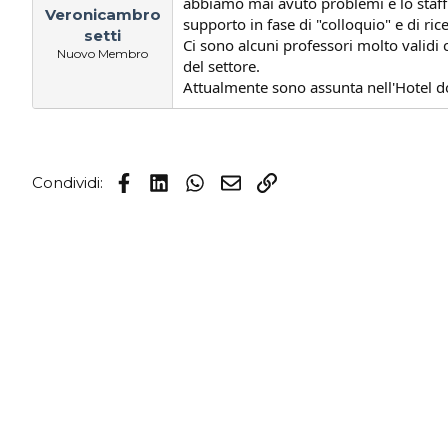
abbiamo mai avuto problemi e lo staff s
Veronicambro
s
i
supporto in fase di "colloquio" e di ric
c
z
setti
Ci sono alcuni professori molto validi 
u
i
Nuovo Membro
del settore.
s
o
s
Attualmente sono assunta nell'Hotel do
i
o
n
e
Facebook
LinkedIn
WhatsApp
Email
Link
Condividi: