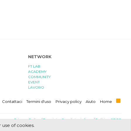
NETWORK
FT LAB
ACADEMY
COMMUNITY
EVENT
LAVORO
R
Contattaci
Termini d'uso
Privacy policy
Aiuto
Home
S
S
Privacy Policy
/
Termini e Condizioni d'uso
/
Politica GDPR
r use of cookies.
Progettato e realizzato con amore e sacrifici da
FT Lab