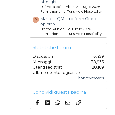
obblighi
Ultimo: alexiaamber
30 Luglio 2026
Formazione nel Turismo e Hospitality
Master TQM Uninform Group
R
opinioni
Ultimo: Runioni
29 Luglio 2026
Formazione nel Turismo e Hospitality
Statistiche forum
Discussioni
6,459
Messaggi
38,933
Utenti registrati
20,169
Ultimo utente registrato
harveymoses
Condividi questa pagina
Facebook
LinkedIn
WhatsApp
Email
Link