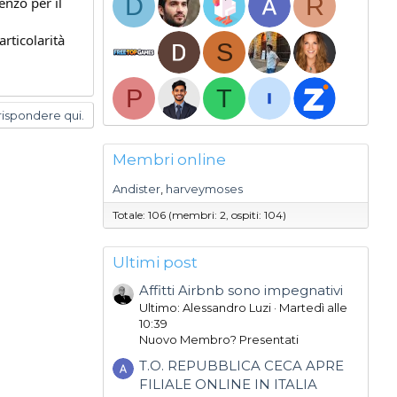
D
R
enzo per il
rticolarità
S
P
T
rispondere qui.
Membri online
Andister
harveymoses
Totale: 106 (membri: 2, ospiti: 104)
Ultimi post
Affitti Airbnb sono impegnativi
Ultimo: Alessandro Luzi
Martedì alle
10:39
Nuovo Membro? Presentati
T.O. REPUBBLICA CECA APRE
FILIALE ONLINE IN ITALIA