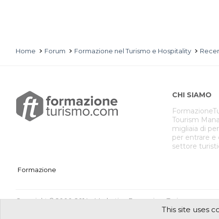
Home
Forum
Formazione nel Turismo e Hospitality
Recen
CHI SIAMO
FormazioneTu
Tourism Mana
migliaia di pe
per entrare e
settore turist
Formazione
Copyright © 2000-2014 eMarketing FormazioneTurismo.com
This site uses c
Sede legale: Vico II Alferio N° 3 - 86170 Isernia [IT]
Registro Imprese Isernia N° IS-39431 / Partita iva 00874800949