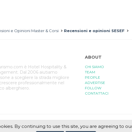
sioni e Opinioni Master & Corsi
Recensioni e opinioni SESEF
ABOUT
rismo.com è Hotel Hospitality &
CHI SIAMO
gement. Dal 2006 aiutiamo
TEAM
rsone a scegliere la strada migliore
PEOPLE
 crescere professionalmente nel
ADVERTISE
ico alberghiero.
FOLLOW
CONTATTACI
ookies. By continuing to use this site, you are agreeing to ou