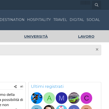
DESTINATION
HOSPITALITY
TRAVEL
DIGITAL
SOCIAL
UNIVERSITÀ
LAVORO
Ultimi registrati
#1
rmo della
A
M
C
possibilità di
ne non