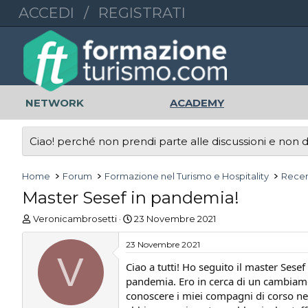
ACCEDI
/
REGISTRATI
NETWORK
ACADEMY
Ciao! perché non prendi parte alle discussioni e non di
Home
Forum
Formazione nel Turismo e Hospitality
Recen
Master Sesef in pandemia!
A
D
Veronicambrosetti
23 Novembre 2021
u
a
t
t
23 Novembre 2021
o
V
a
Ciao a tutti! Ho seguito il master Ses
r
d
e
pandemia. Ero in cerca di un cambiamen
'
D
i
conoscere i miei compagni di corso ne 
i
n