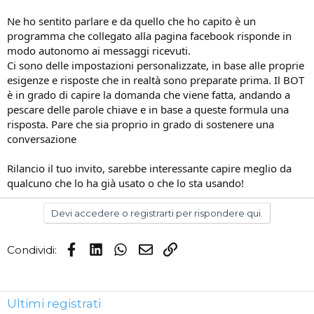
Possibile una cosa del genere?
Ne ho sentito parlare e da quello che ho capito è un
programma che collegato alla pagina facebook risponde in
Bisogna installare qualche software particolare? E se sì, quale
modo autonomo ai messaggi ricevuti.
consigliereste?
Ci sono delle impostazioni personalizzate, in base alle proprie
Sarebbe auspicabile che qualcuno che già usa i BOT parlasse della
esigenze e risposte che in realtà sono preparate prima. Il BOT
propria esperienza.
è in grado di capire la domanda che viene fatta, andando a
pescare delle parole chiave e in base a queste formula una
Grazie in anticipo.
risposta. Pare che sia proprio in grado di sostenere una
conversazione
Rilancio il tuo invito, sarebbe interessante capire meglio da
qualcuno che lo ha già usato o che lo sta usando!
Devi accedere o registrarti per rispondere qui.
Facebook
LinkedIn
WhatsApp
Email
Link
Condividi:
Ultimi registrati