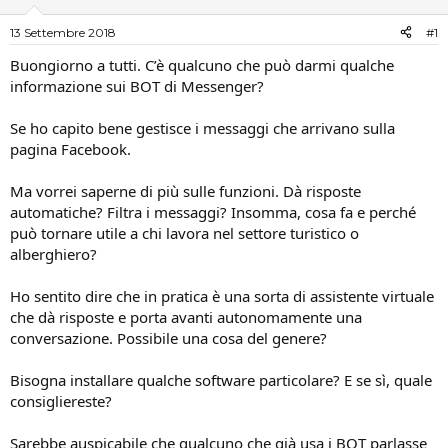
e
'
D
i
13 Settembre 2018
#1
i
n
s
i
Buongiorno a tutti. C’è qualcuno che può darmi qualche
c
z
informazione sui BOT di Messenger?
u
i
s
o
Se ho capito bene gestisce i messaggi che arrivano sulla
s
pagina Facebook.
i
o
n
Ma vorrei saperne di più sulle funzioni. Dà risposte
e
automatiche? Filtra i messaggi? Insomma, cosa fa e perché
può tornare utile a chi lavora nel settore turistico o
alberghiero?
Ho sentito dire che in pratica è una sorta di assistente virtuale
che dà risposte e porta avanti autonomamente una
conversazione. Possibile una cosa del genere?
Bisogna installare qualche software particolare? E se sì, quale
consigliereste?
Sarebbe auspicabile che qualcuno che già usa i BOT parlasse