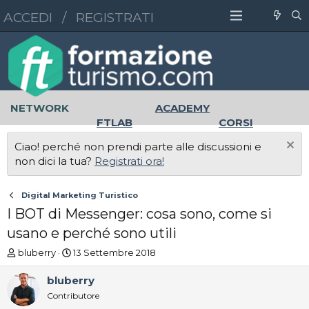
ACCEDI
/
REGISTRATI
NETWORK
ACADEMY
FTLAB
CORSI
MASTER
UNIVERSITÀ
Ciao! perché non prendi parte alle discussioni e
LAVORO
non dici la tua?
Registrati ora!
Digital Marketing Turistico
I BOT di Messenger: cosa sono, come si
usano e perché sono utili
A
D
bluberry
13 Settembre 2018
u
a
t
t
bluberry
o
a
Contributore
r
d