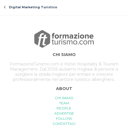
Digital Marketing Turistico
CHI SIAMO
FormazioneTurismo.com è Hotel Hospitality & Tourism
Management. Dal 2006 aiutiamo migliaia di persone a
scegliere la strada migliore per entrare e crescere
professionalmente nel settore turistico alberghiero.
ABOUT
CHI SIAMO
TEAM
PEOPLE
ADVERTISE
FOLLOW
CONTATTACI