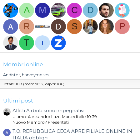
A
M
C
D
R
S
P
T
Membri online
Andister
harveymoses
Totale: 108 (membri: 2, ospiti: 106)
Ultimi post
Affitti Airbnb sono impegnativi
Ultimo: Alessandro Luzi
Martedì alle 10:39
Nuovo Membro? Presentati
T.O. REPUBBLICA CECA APRE FILIALE ONLINE IN
ITALIA obblighi