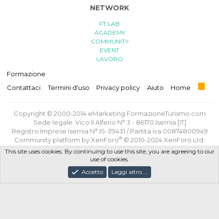
NETWORK
FT LAB
ACADEMY
COMMUNITY
EVENT
LAVORO
Formazione
R
Contattaci
Termini d'uso
Privacy policy
Aiuto
Home
S
S
Copyright © 2000-2014 eMarketing FormazioneTurismo.com
Sede legale: Vico II Alferio N° 3 - 86170 Isernia [IT]
Registro Imprese Isernia N° IS-39431 / Partita iva 00874800949
®
Community platform by XenForo
© 2010-2024 XenForo Ltd.
Traduzione italiana
di
XenForge.com
This site uses cookies. By continuing to use this site, you are agreeing to our
use of cookies.
Privacy Policy
/
Termini e Condizioni d'uso
/
Politica GDPR
Accetto
Leggi altro....
Progettato e realizzato con amore e sacrifici da
FT Lab