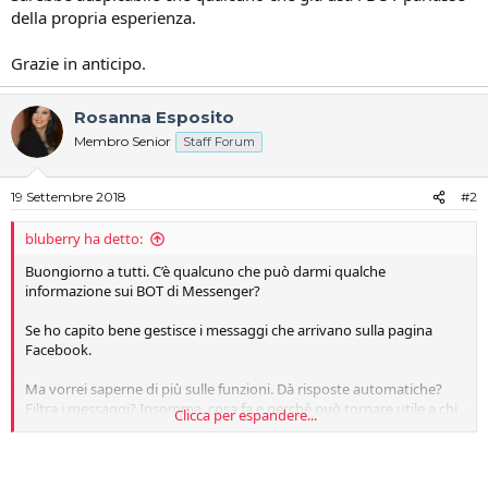
della propria esperienza.
Grazie in anticipo.
Rosanna Esposito
Membro Senior
Staff Forum
19 Settembre 2018
#2
bluberry ha detto:
Buongiorno a tutti. C’è qualcuno che può darmi qualche
informazione sui BOT di Messenger?
Se ho capito bene gestisce i messaggi che arrivano sulla pagina
Facebook.
Ma vorrei saperne di più sulle funzioni. Dà risposte automatiche?
Filtra i messaggi? Insomma, cosa fa e perché può tornare utile a chi
Clicca per espandere...
lavora nel settore turistico o alberghiero?
Ho sentito dire che in pratica è una sorta di assistente virtuale che
dà risposte e porta avanti autonomamente una conversazione.