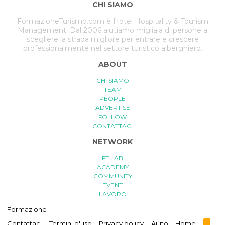
CHI SIAMO
FormazioneTurismo.com è Hotel Hospitality & Tourism
Management. Dal 2006 aiutiamo migliaia di persone a
scegliere la strada migliore per entrare e crescere
professionalmente nel settore turistico alberghiero.
ABOUT
CHI SIAMO
TEAM
PEOPLE
ADVERTISE
FOLLOW
CONTATTACI
NETWORK
FT LAB
ACADEMY
COMMUNITY
EVENT
LAVORO
Formazione
R
Contattaci
Termini d'uso
Privacy policy
Aiuto
Home