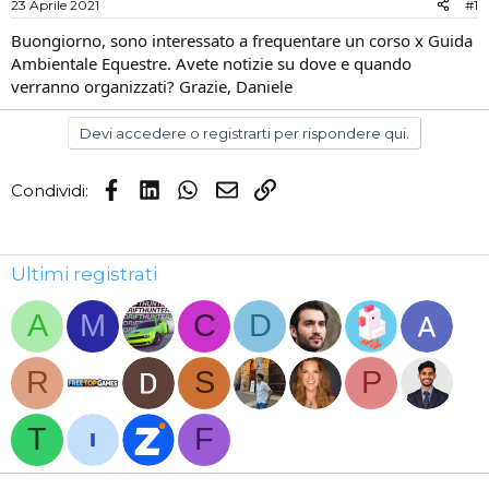
23 Aprile 2021
#1
i
n
s
i
Buongiorno, sono interessato a frequentare un corso x Guida
c
z
Ambientale Equestre. Avete notizie su dove e quando
u
i
verranno organizzati? Grazie, Daniele
s
o
s
Devi accedere o registrarti per rispondere qui.
i
o
n
Facebook
LinkedIn
WhatsApp
Email
Link
Condividi:
e
Ultimi registrati
A
M
C
D
R
S
P
T
F