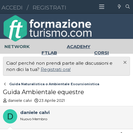
ACCEDI
/
REGISTRATI
NETWORK
ACADEMY
FTLAB
CORSI
MASTER
UNIVERSITÀ
Ciao! perché non prendi parte alle discussioni e
LAVORO
non dici la tua?
Registrati ora!
Guida Naturalistica o Ambientale Escursionistica
Guida Ambientale equestre
A
D
daniele calvi
23 Aprile 2021
u
a
t
t
daniele calvi
D
o
a
Nuovo Membro
r
d
e
'
D
i