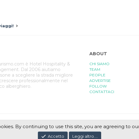
iaggi!
ABOUT
rismo.com è Hotel Hospitality &
CHI SIAMO
gement. Dal 2006 aiutiamo
TEAM
rsone a scegliere la strada migliore
PEOPLE
 crescere professionalmente nel
ADVERTISE
ico alberghiero.
FOLLOW
CONTATTACI
ookies. By continuing to use this site, you are agreeing to ou
Accetto
Leggi altro....
duzione italiana
di
XenForge.com