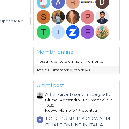
R
S
P
rispondere qui.
T
F
Membri online
Nessun utente è online al momento.
Totale: 62 (membri: 0, ospiti: 62)
Ultimi post
Affitti Airbnb sono impegnativi
Ultimo: Alessandro Luzi
Martedì alle
10:39
Nuovo Membro? Presentati
T.O. REPUBBLICA CECA APRE
FILIALE ONLINE IN ITALIA