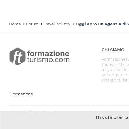
Home
Forum
Travel Industry
Oggi apro un'agenzia di v
CHI SIAMO
FormazioneTu
Tourism Mana
migliaia di pe
per entrare e
settore turist
Formazione
Copyright © 2000-2014 eMarketing FormazioneTurismo.com
This site uses c
Sede legale: Vico II Alferio N° 3 - 86170 Isernia [IT]
Registro Imprese Isernia N° IS-39431 / Partita iva 00874800949
®
Community platform by XenForo
© 2010-2024 XenForo Ltd.
Tra