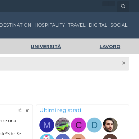
DESTINATION
HOSPITALITY
TRAVEL
DIGITAL
SOCIAL
UNIVERSITÀ
LAVORO
Ultimi registrati
#1
rire una
M
C
D
nte?<br />