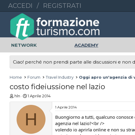
ACCEDI
/
REGISTRATI
NETWORK
ACADEMY
Ciao! perché non prendi parte alle discussioni e non di
Home
Forum
Travel Industry
Oggi apro un'agenzia di v
costo fideiussione nel lazio
A
D
hln
1 Aprile 2014
u
a
t
t
1 Aprile 2014
o
H
a
Buongiorno a tutti, qualcuno conosce q
r
d
e
'
agenzia nel lazio?<br />
D
i
volendo io aprirla online e non su str
i
n