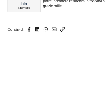
potrei prendere residenza in toscana se
hln
s
i
grazie mille
c
z
Membro
u
i
s
o
s
i
Facebook
LinkedIn
WhatsApp
Email
Link
o
Condividi:
n
e