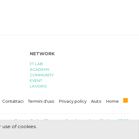
NETWORK
FT LAB
ACADEMY
COMMUNITY
EVENT
LAVORO
R
Contattaci
Termini d'uso
Privacy policy
Aiuto
Home
S
S
Privacy Policy
/
Termini e Condizioni d'uso
/
Politica GDPR
r use of cookies.
Progettato e realizzato con amore e sacrifici da
FT Lab