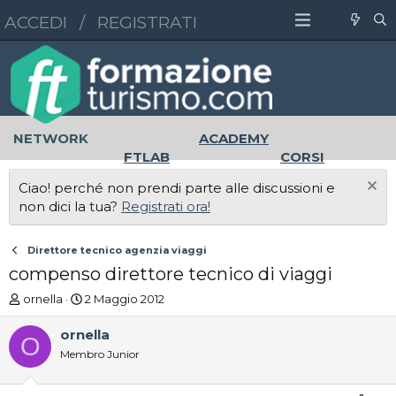
ACCEDI
/
REGISTRATI
NETWORK
ACADEMY
FTLAB
CORSI
MASTER
UNIVERSITÀ
Ciao! perché non prendi parte alle discussioni e
LAVORO
non dici la tua?
Registrati ora!
Direttore tecnico agenzia viaggi
compenso direttore tecnico di viaggi
A
D
ornella
2 Maggio 2012
u
a
t
t
ornella
O
o
a
Membro Junior
r
d
e
'
D
i