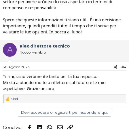
settore per avere un'idea di cosa aspettarti in termini di
compenso e responsabilità.
Spero che queste informazioni ti siano utili. È una decisione
importante, quindi prenditi tutto il tempo che ti serve per
valutare le tue opzioni. In bocca al lupo!
alex direttore tecnico
A
Nuovo Membro
30 Agosto 2023
#4
Ti ringrazio veramente tanto per la tua risposta.
Mi sta aiutando molto a riflettere sul futuro e le mie
aspettative. Grazie ancora
Mod
R
e
a
Devi accedere o registrarti per rispondere qui.
c
t
i
Facebook
LinkedIn
WhatsApp
Email
Link
Condividi:
o