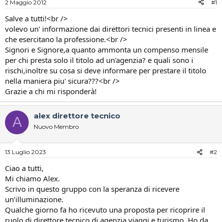
2 Maggio 2012
#1
i
n
s
i
Salve a tutti!<br />
c
z
volevo un' informazione dai direttori tecnici presenti in linea e
u
i
che esercitano la professione.<br />
s
o
Signori e Signore,a quanto ammonta un compenso mensile
s
per chi presta solo il titolo ad un'agenzia? e quali sono i
i
rischi,inoltre su cosa si deve informare per prestare il titolo
o
n
nella maniera piu' sicura???<br />
e
Grazie a chi mi risponderà!
alex direttore tecnico
A
Nuovo Membro
13 Luglio 2023
#2
Ciao a tutti,
Mi chiamo Alex.
Scrivo in questo gruppo con la speranza di ricevere
un’illuminazione.
Qualche giorno fa ho ricevuto una proposta per ricoprire il
ruolo di direttore tecnico di agenzia viaggi e turismo. Ho da