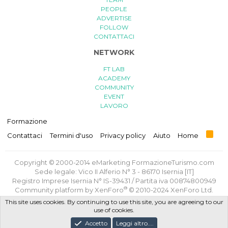
PEOPLE
ADVERTISE
FOLLOW
CONTATTACI
NETWORK
FT LAB
ACADEMY
COMMUNITY
EVENT
LAVORO
Formazione
R
Contattaci
Termini d'uso
Privacy policy
Aiuto
Home
S
S
Copyright © 2000-2014 eMarketing FormazioneTurismo.com
Sede legale: Vico II Alferio N° 3 - 86170 Isernia [IT]
Registro Imprese Isernia N° IS-39431 / Partita iva 00874800949
®
Community platform by XenForo
© 2010-2024 XenForo Ltd.
Traduzione italiana
di
XenForge.com
This site uses cookies. By continuing to use this site, you are agreeing to our
use of cookies.
Privacy Policy
/
Termini e Condizioni d'uso
/
Politica GDPR
Accetto
Leggi altro....
Progettato e realizzato con amore e sacrifici da
FT Lab