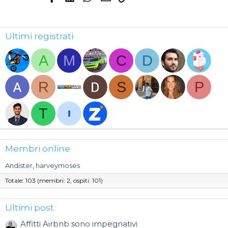
n
s
:
Ultimi registrati
A
M
C
D
R
S
P
T
Membri online
Andister
harveymoses
Totale: 103 (membri: 2, ospiti: 101)
Ultimi post
Affitti Airbnb sono impegnativi