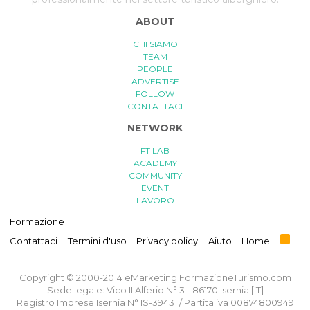
ABOUT
CHI SIAMO
TEAM
PEOPLE
ADVERTISE
FOLLOW
CONTATTACI
NETWORK
FT LAB
ACADEMY
COMMUNITY
EVENT
LAVORO
Formazione
R
Contattaci
Termini d'uso
Privacy policy
Aiuto
Home
S
S
Copyright © 2000-2014 eMarketing FormazioneTurismo.com
Sede legale: Vico II Alferio N° 3 - 86170 Isernia [IT]
Registro Imprese Isernia N° IS-39431 / Partita iva 00874800949