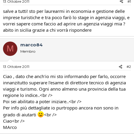
13 Ottobre 2011
#1
i
n
s
i
salve a tutti! sto per laurearmi in economia e gestione delle
c
z
imprese turistiche e tra poco farò lo stage in agenzia viaggi, e
u
i
vorrei sapere come faccio ad aprire un agenzia viaggi mia ?
s
o
abito in sicilia grazie a chi vorrà rispondere
s
i
o
marco84
M
n
Membro
e
13 Ottobre 2011
#2
Ciao , dato che anch'io mi sto informando per farlo, occorre
innanzitutto superare l'esame di direttore tecnico di agenzia
viaggi e turismo. Ogni anno almeno una provincia della tua
regione lo indice..<br />
Poi sei abilitato a poter iniziare..<br />
Per info più dettagliate io purtroppo ancora non sono in
grado di aiutarti
<br />
Ciao<br />
MArco