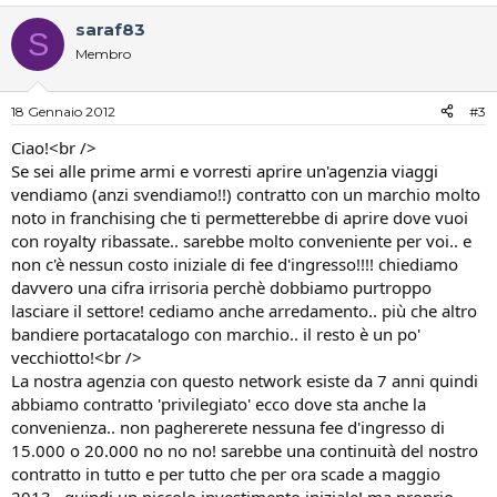
saraf83
S
Membro
18 Gennaio 2012
#3
Ciao!<br />
Se sei alle prime armi e vorresti aprire un'agenzia viaggi
vendiamo (anzi svendiamo!!) contratto con un marchio molto
noto in franchising che ti permetterebbe di aprire dove vuoi
con royalty ribassate.. sarebbe molto conveniente per voi.. e
non c'è nessun costo iniziale di fee d'ingresso!!!! chiediamo
davvero una cifra irrisoria perchè dobbiamo purtroppo
lasciare il settore! cediamo anche arredamento.. più che altro
bandiere portacatalogo con marchio.. il resto è un po'
vecchiotto!<br />
La nostra agenzia con questo network esiste da 7 anni quindi
abbiamo contratto 'privilegiato' ecco dove sta anche la
convenienza.. non paghererete nessuna fee d'ingresso di
15.000 o 20.000 no no no! sarebbe una continuità del nostro
contratto in tutto e per tutto che per ora scade a maggio
2013.. quindi un piccolo investimento iniziale! ma proprio