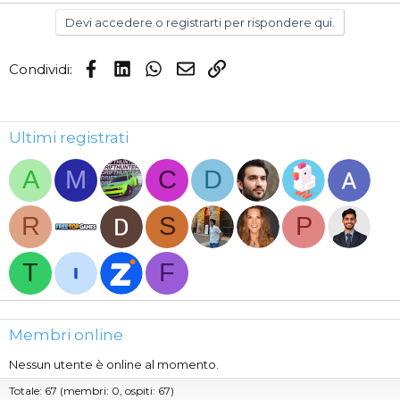
Devi accedere o registrarti per rispondere qui.
Facebook
LinkedIn
WhatsApp
Email
Link
Condividi:
Ultimi registrati
A
M
C
D
R
S
P
T
F
Membri online
Nessun utente è online al momento.
Totale: 67 (membri: 0, ospiti: 67)