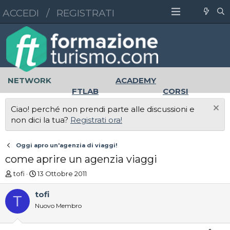
ACCEDI
/
REGISTRATI
NETWORK
ACADEMY
FTLAB
CORSI
MASTER
UNIVERSITÀ
Ciao! perché non prendi parte alle discussioni e
LAVORO
non dici la tua?
Registrati ora!
Oggi apro un'agenzia di viaggi!
come aprire un agenzia viaggi
A
D
tofi
13 Ottobre 2011
u
a
t
t
tofi
T
o
a
Nuovo Membro
r
d
e
'
D
i