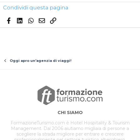
Condividi questa pagina
Facebook
LinkedIn
WhatsApp
Email
Link
Oggi apro un'agenzia di viaggi!
CHI SIAMO
FormazioneTurismo.com è Hotel Hospitality & Tourism
Management. Dal 2006 aiutiamo migliaia di persone a
scegliere la strada migliore per entrare e crescere
professionalmente nel settore turistico alberghiero.