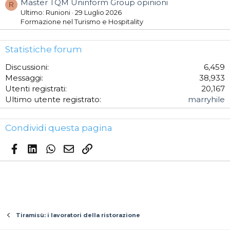
Master TQM Uninform Group opinioni
R
Ultimo: Runioni
29 Luglio 2026
Formazione nel Turismo e Hospitality
Statistiche forum
Discussioni
6,459
Messaggi
38,933
Utenti registrati
20,167
Ultimo utente registrato
marryhile
Condividi questa pagina
Facebook
LinkedIn
WhatsApp
Email
Link
Tiramisù: i lavoratori della ristorazione