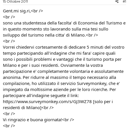
15 Ottobre 2011
#1
i
n
s
i
Gent.mi sig.ri,<br />
c
z
<br />
u
i
sono una studentessa della facolta' di Economia del Turismo e
s
o
in questo momento sto lavorando sulla mia tesi sullo
s
sviluppo del turismo nella citta' di Milano.<br />
i
<br />
o
n
Vorrei chiedervi cortesamente di dedicare 5 minuti del vostro
e
tempo partecipando all'indagine che mi fara' capire quali
sono i possibili problemi e vantaggi che il turismo porta per
Milano e per i suoi residenti. Ovviamente la vostra
partecipazione e' completamente volontaria e assolutamente
anonima. Per ridurre al massimo il tempo necessario alla
compilazione, ho utilizzato il servizio Surveymonkey, che e'
impiegato da moltissime aziende per le loro ricerche. Per
partecipare all'indagine seguete il link:
https://www.surveymonkey.com/s/GJ3WZ78 [solo per i
residenti di Milano]<br />
<br />
Vi ringrazio e buona giornata!<br />
<br />