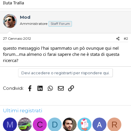
Iluta Tralla
Mod
Amministratore
Staff Forum
27 Gennaio 2012
#2
questo messaggio l'hai spammato un pò ovunque qui nel
forum...ma almeno ci farai sapere che ne è stata di questa
ricerca?
Devi accedere o registrarti per rispondere qui.
Facebook
LinkedIn
WhatsApp
Email
Link
Condividi:
Ultimi registrati
M
C
D
R