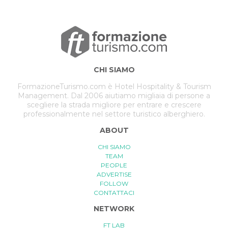
CHI SIAMO
FormazioneTurismo.com è Hotel Hospitality & Tourism
Management. Dal 2006 aiutiamo migliaia di persone a
scegliere la strada migliore per entrare e crescere
professionalmente nel settore turistico alberghiero.
ABOUT
CHI SIAMO
TEAM
PEOPLE
ADVERTISE
FOLLOW
CONTATTACI
NETWORK
FT LAB