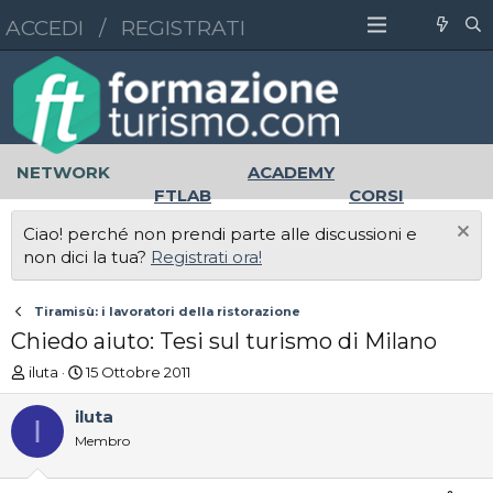
ACCEDI
/
REGISTRATI
NETWORK
ACADEMY
FTLAB
CORSI
MASTER
UNIVERSITÀ
Ciao! perché non prendi parte alle discussioni e
LAVORO
non dici la tua?
Registrati ora!
Tiramisù: i lavoratori della ristorazione
Chiedo aiuto: Tesi sul turismo di Milano
A
D
iluta
15 Ottobre 2011
u
a
t
t
iluta
I
o
a
Membro
r
d
e
'
D
i