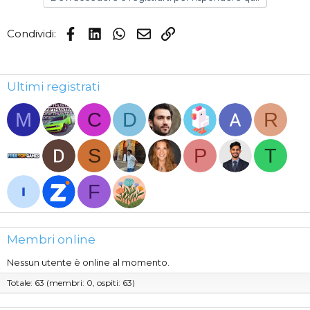
Facebook
LinkedIn
WhatsApp
Email
Link
Condividi:
Ultimi registrati
M
C
D
R
S
P
T
F
Membri online
Nessun utente è online al momento.
Totale: 63 (membri: 0, ospiti: 63)