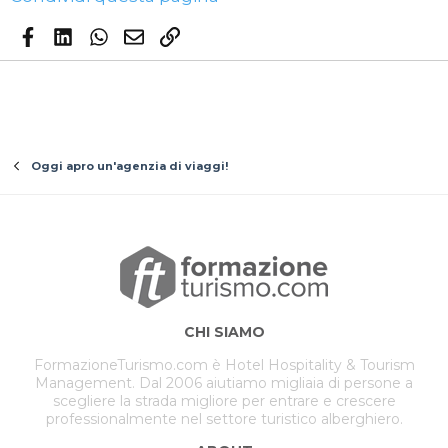
Facebook
LinkedIn
WhatsApp
Email
Link
Oggi apro un'agenzia di viaggi!
CHI SIAMO
FormazioneTurismo.com è Hotel Hospitality & Tourism
Management. Dal 2006 aiutiamo migliaia di persone a
scegliere la strada migliore per entrare e crescere
professionalmente nel settore turistico alberghiero.