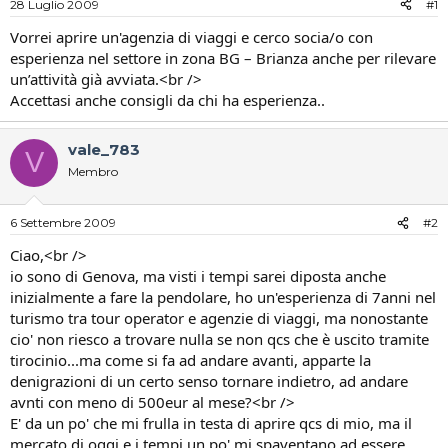
28 Luglio 2009
#1
i
n
s
i
Vorrei aprire un'agenzia di viaggi e cerco socia/o con
c
z
esperienza nel settore in zona BG – Brianza anche per rilevare
u
i
un’attività già avviata.<br />
s
o
Accettasi anche consigli da chi ha esperienza..
s
i
o
vale_783
V
n
Membro
e
6 Settembre 2009
#2
Ciao,<br />
io sono di Genova, ma visti i tempi sarei diposta anche
inizialmente a fare la pendolare, ho un'esperienza di 7anni nel
turismo tra tour operator e agenzie di viaggi, ma nonostante
cio' non riesco a trovare nulla se non qcs che è uscito tramite
tirocinio...ma come si fa ad andare avanti, apparte la
denigrazioni di un certo senso tornare indietro, ad andare
avnti con meno di 500eur al mese?<br />
E' da un po' che mi frulla in testa di aprire qcs di mio, ma il
mercato di oggi e i tempi un po' mi spaventano ad essere