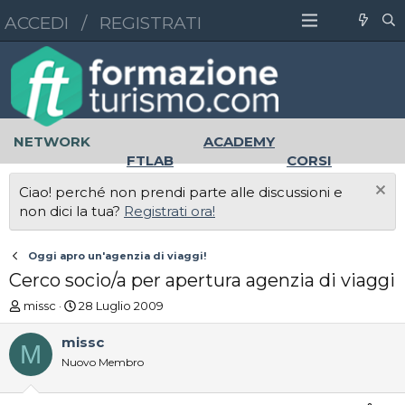
ACCEDI
/
REGISTRATI
NETWORK
ACADEMY
FTLAB
CORSI
MASTER
UNIVERSITÀ
Ciao! perché non prendi parte alle discussioni e
LAVORO
non dici la tua?
Registrati ora!
Oggi apro un'agenzia di viaggi!
Cerco socio/a per apertura agenzia di viaggi
A
D
missc
28 Luglio 2009
u
a
t
t
missc
M
o
a
Nuovo Membro
r
d
e
'
D
i