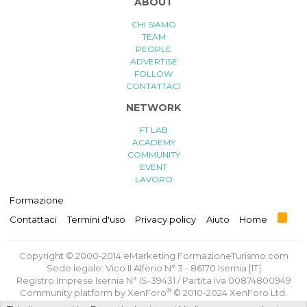
ABOUT
CHI SIAMO
TEAM
PEOPLE
ADVERTISE
FOLLOW
CONTATTACI
NETWORK
FT LAB
ACADEMY
COMMUNITY
EVENT
LAVORO
Formazione
R
Contattaci
Termini d'uso
Privacy policy
Aiuto
Home
S
S
Copyright © 2000-2014 eMarketing FormazioneTurismo.com
Sede legale: Vico II Alferio N° 3 - 86170 Isernia [IT]
Registro Imprese Isernia N° IS-39431 / Partita iva 00874800949
®
Community platform by XenForo
© 2010-2024 XenForo Ltd.
Traduzione italiana
di
XenForge.com