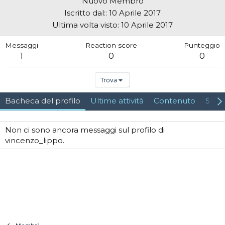
Nuovo Membro
Iscritto dal:
10 Aprile 2017
Ultima volta visto
10 Aprile 2017
Messaggi
Reaction score
Punteggio
1
0
0
Trova
Bacheca del profilo
Ultime attività
Contenuto
Su d
Non ci sono ancora messaggi sul profilo di
vincenzo_lippo.