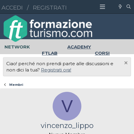
ACCEDI
/
REGISTRATI
NETWORK
ACADEMY
FTLAB
CORSI
MASTER
UNIVERSITÀ
Ciao! perché non prendi parte alle discussioni e
LAVORO
non dici la tua?
Registrati ora!
Membri
V
vincenzo_lippo