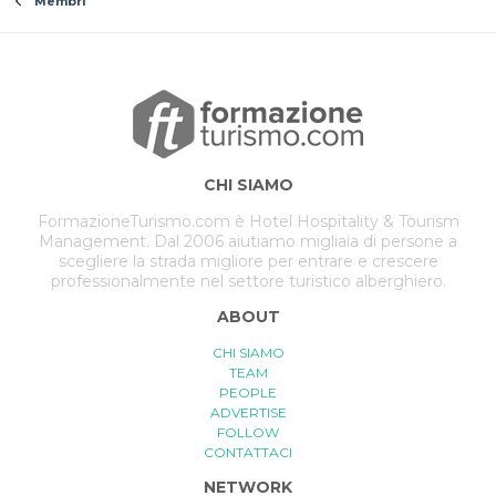
Membri
CHI SIAMO
FormazioneTurismo.com è Hotel Hospitality & Tourism
Management. Dal 2006 aiutiamo migliaia di persone a
scegliere la strada migliore per entrare e crescere
professionalmente nel settore turistico alberghiero.
ABOUT
CHI SIAMO
TEAM
PEOPLE
ADVERTISE
FOLLOW
CONTATTACI
NETWORK