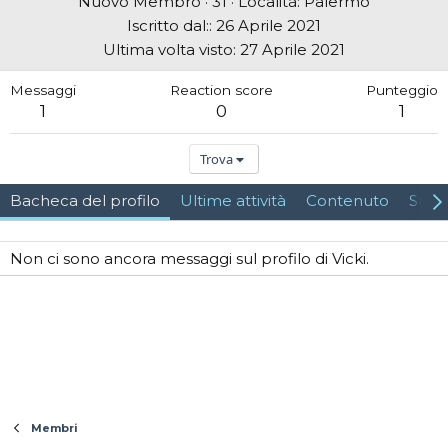
Nuovo Membro
·
31
·
Località:
Palermo
Iscritto dal:
26 Aprile 2021
Ultima volta visto
27 Aprile 2021
Messaggi
Reaction score
Punteggio
1
0
1
Trova
Bacheca del profilo
Ultime attività
Contenuto
Su d
Non ci sono ancora messaggi sul profilo di Vicki.
Membri