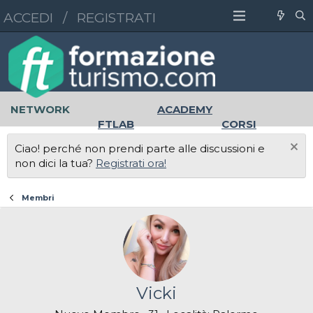
ACCEDI
/
REGISTRATI
NETWORK
ACADEMY
FTLAB
CORSI
MASTER
UNIVERSITÀ
Ciao! perché non prendi parte alle discussioni e
LAVORO
non dici la tua?
Registrati ora!
Membri
Vicki