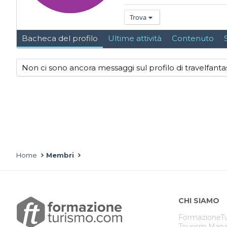
Trova
Bacheca del profilo
Ultime attività
Contenuto
Non ci sono ancora messaggi sul profilo di travelfanta
Home
Membri
CHI SIAMO
FormazioneTu
Tourism Mana