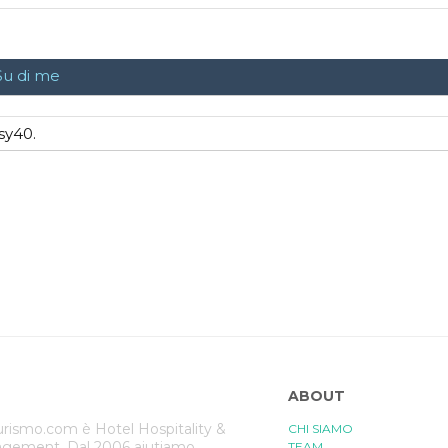
Su di me
sy40.
ABOUT
rismo.com è Hotel Hospitality &
CHI SIAMO
gement. Dal 2006 aiutiamo
TEAM