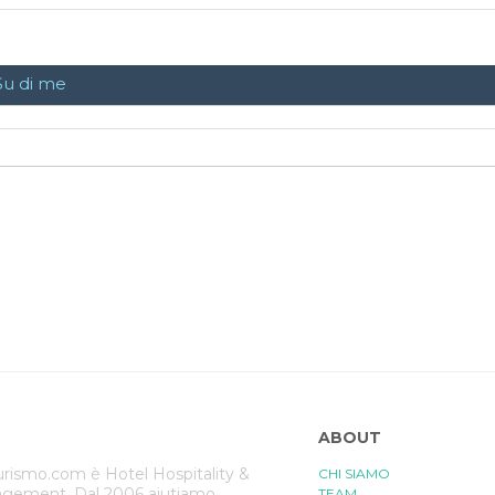
Su di me
ABOUT
rismo.com è Hotel Hospitality &
CHI SIAMO
gement. Dal 2006 aiutiamo
TEAM