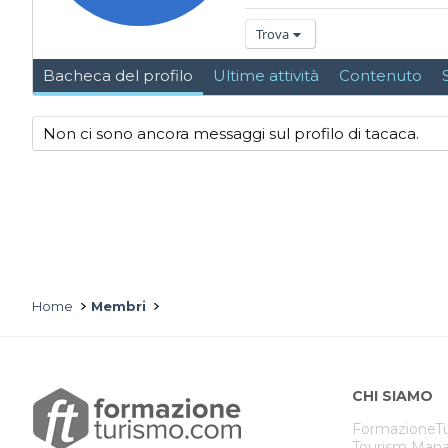
Trova
Bacheca del profilo
Ultime attività
Contenuto
Non ci sono ancora messaggi sul profilo di tacaca.
Home
Membri
CHI SIAMO
FormazioneTu
Tourism Mana