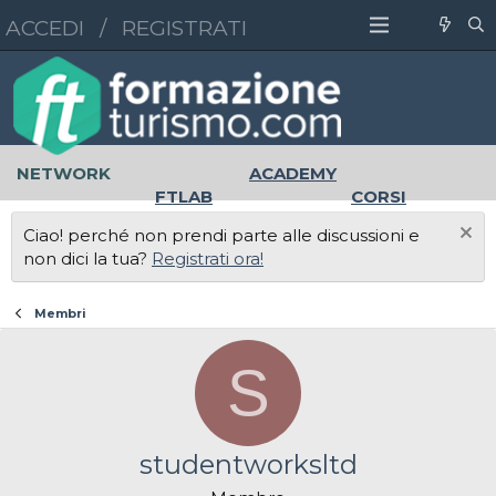
ACCEDI
/
REGISTRATI
NETWORK
ACADEMY
FTLAB
CORSI
MASTER
UNIVERSITÀ
Ciao! perché non prendi parte alle discussioni e
LAVORO
non dici la tua?
Registrati ora!
Membri
S
studentworksltd