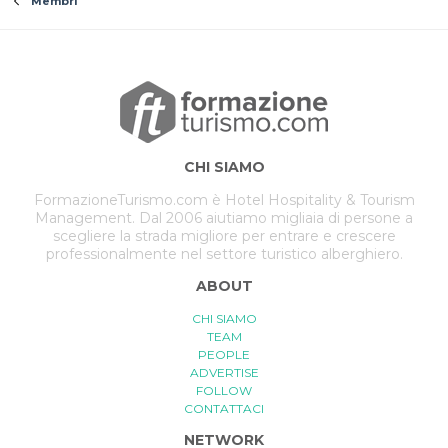
Membri
CHI SIAMO
FormazioneTurismo.com è Hotel Hospitality & Tourism
Management. Dal 2006 aiutiamo migliaia di persone a
scegliere la strada migliore per entrare e crescere
professionalmente nel settore turistico alberghiero.
ABOUT
CHI SIAMO
TEAM
PEOPLE
ADVERTISE
FOLLOW
CONTATTACI
NETWORK