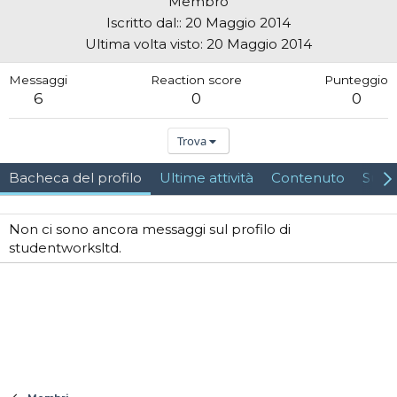
Membro
Iscritto dal:
20 Maggio 2014
Ultima volta visto
20 Maggio 2014
Messaggi
Reaction score
Punteggio
6
0
0
Trova
Bacheca del profilo
Ultime attività
Contenuto
Su d
Non ci sono ancora messaggi sul profilo di
studentworksltd.