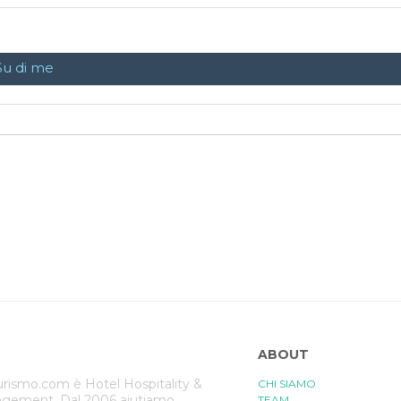
Su di me
ABOUT
rismo.com è Hotel Hospitality &
CHI SIAMO
gement. Dal 2006 aiutiamo
TEAM