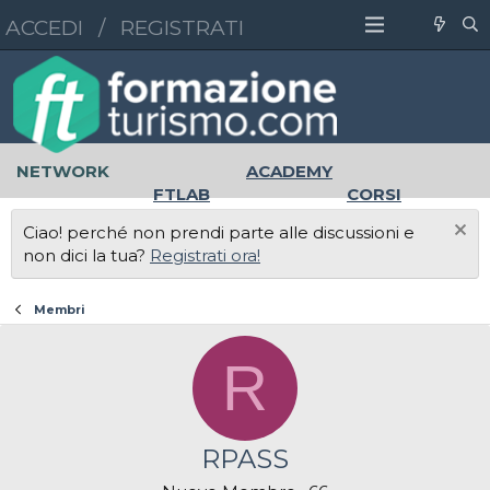
ACCEDI
/
REGISTRATI
NETWORK
ACADEMY
FTLAB
CORSI
MASTER
UNIVERSITÀ
Ciao! perché non prendi parte alle discussioni e
LAVORO
non dici la tua?
Registrati ora!
Membri
R
RPASS