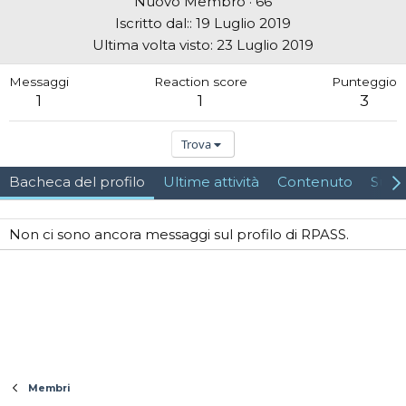
Nuovo Membro
·
66
Iscritto dal:
19 Luglio 2019
Ultima volta visto
23 Luglio 2019
Messaggi
Reaction score
Punteggio
1
1
3
Trova
Bacheca del profilo
Ultime attività
Contenuto
Su d
Non ci sono ancora messaggi sul profilo di RPASS.
Membri