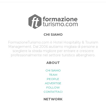
CHI SIAMO
FormazioneTurismo.com è Hotel Hospitality & Tourism
Management. Dal 2006 aiutiamo migliaia di persone a
scegliere la strada migliore per entrare e crescere
professionalmente nel settore turistico alberghiero.
ABOUT
CHI SIAMO
TEAM
PEOPLE
ADVERTISE
FOLLOW
CONTATTACI
NETWORK