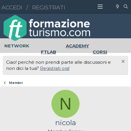
ACCEDI
/
REGISTRATI
NETWORK
ACADEMY
FTLAB
CORSI
MASTER
UNIVERSITÀ
Ciao! perché non prendi parte alle discussioni e
LAVORO
non dici la tua?
Registrati ora!
Membri
N
nicola