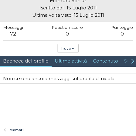
Membro Senior
Iscritto dal:
15 Luglio 2011
Ultima volta visto
15 Luglio 2011
Messaggi
Reaction score
Punteggio
72
0
0
Trova
Bacheca del profilo
Ultime attività
Contenuto
Su d
Non ci sono ancora messaggi sul profilo di nicola.
Membri