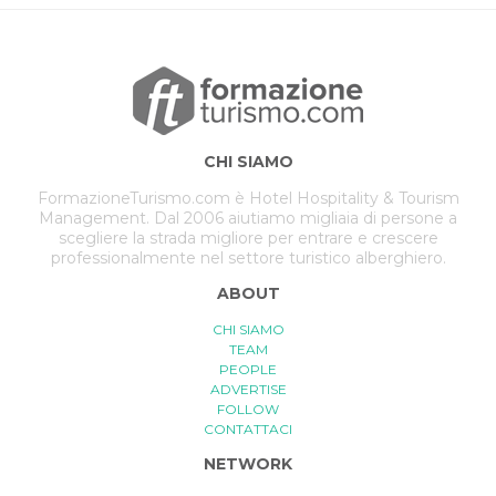
CHI SIAMO
FormazioneTurismo.com è Hotel Hospitality & Tourism
Management. Dal 2006 aiutiamo migliaia di persone a
scegliere la strada migliore per entrare e crescere
professionalmente nel settore turistico alberghiero.
ABOUT
CHI SIAMO
TEAM
PEOPLE
ADVERTISE
FOLLOW
CONTATTACI
NETWORK