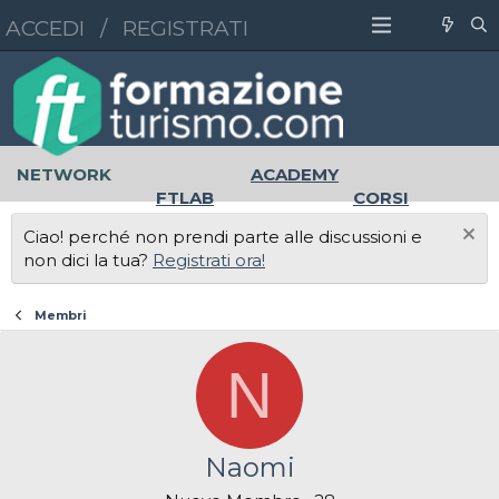
ACCEDI
/
REGISTRATI
NETWORK
ACADEMY
FTLAB
CORSI
MASTER
UNIVERSITÀ
Ciao! perché non prendi parte alle discussioni e
LAVORO
non dici la tua?
Registrati ora!
Membri
N
Naomi