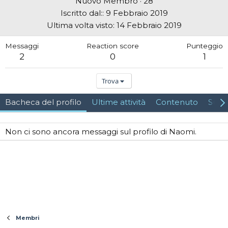
Nuovo Membro
·
28
Iscritto dal:
9 Febbraio 2019
Ultima volta visto
14 Febbraio 2019
Messaggi
Reaction score
Punteggio
2
0
1
Trova
Bacheca del profilo
Ultime attività
Contenuto
Su d
Non ci sono ancora messaggi sul profilo di Naomi.
Membri