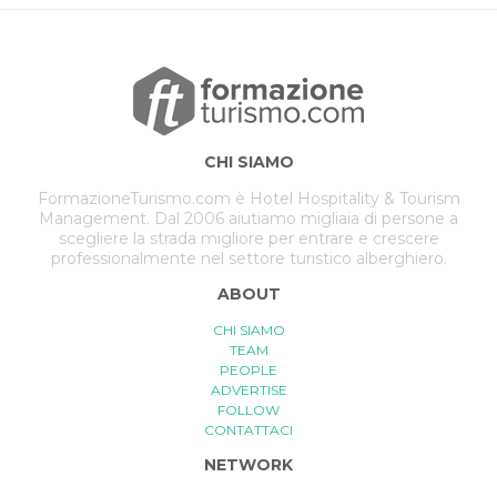
CHI SIAMO
FormazioneTurismo.com è Hotel Hospitality & Tourism
Management. Dal 2006 aiutiamo migliaia di persone a
scegliere la strada migliore per entrare e crescere
professionalmente nel settore turistico alberghiero.
ABOUT
CHI SIAMO
TEAM
PEOPLE
ADVERTISE
FOLLOW
CONTATTACI
NETWORK