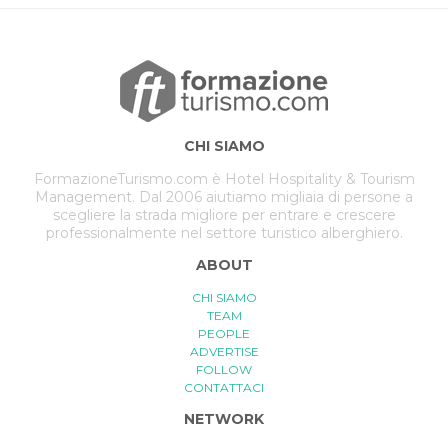
CHI SIAMO
FormazioneTurismo.com è Hotel Hospitality & Tourism
Management. Dal 2006 aiutiamo migliaia di persone a
scegliere la strada migliore per entrare e crescere
professionalmente nel settore turistico alberghiero.
ABOUT
CHI SIAMO
TEAM
PEOPLE
ADVERTISE
FOLLOW
CONTATTACI
NETWORK