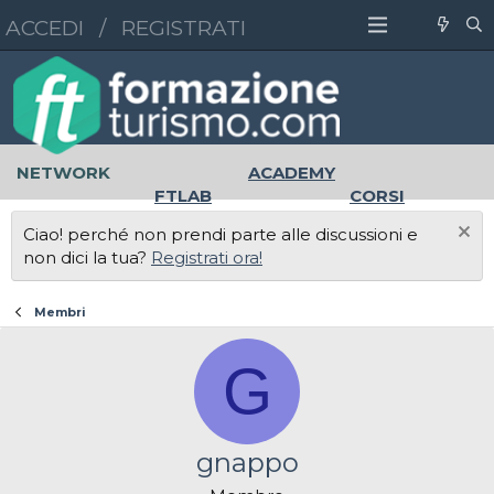
ACCEDI
/
REGISTRATI
NETWORK
ACADEMY
FTLAB
CORSI
MASTER
UNIVERSITÀ
Ciao! perché non prendi parte alle discussioni e
LAVORO
non dici la tua?
Registrati ora!
Membri
G
gnappo