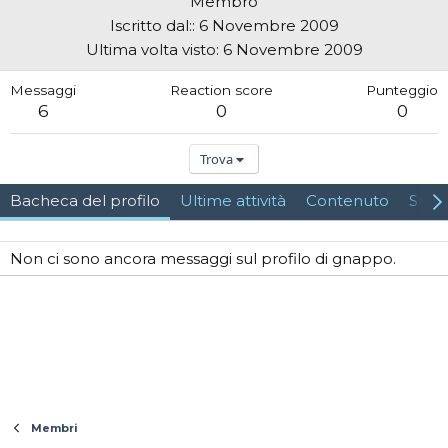
Membro
Iscritto dal:
6 Novembre 2009
Ultima volta visto
6 Novembre 2009
Messaggi
Reaction score
Punteggio
6
0
0
Trova
Bacheca del profilo
Ultime attività
Contenuto
Su d
Non ci sono ancora messaggi sul profilo di gnappo.
Membri