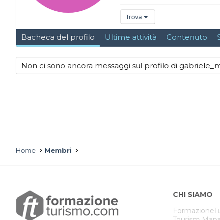
Trova
Bacheca del profilo
Ultime attività
Contenuto
Non ci sono ancora messaggi sul profilo di gabriele
Home
Membri
CHI SIAMO
FormazioneTu
Tourism Mana