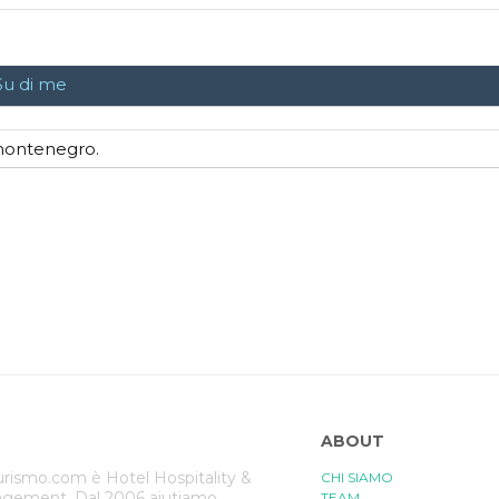
Su di me
_montenegro.
ABOUT
rismo.com è Hotel Hospitality &
CHI SIAMO
gement. Dal 2006 aiutiamo
TEAM