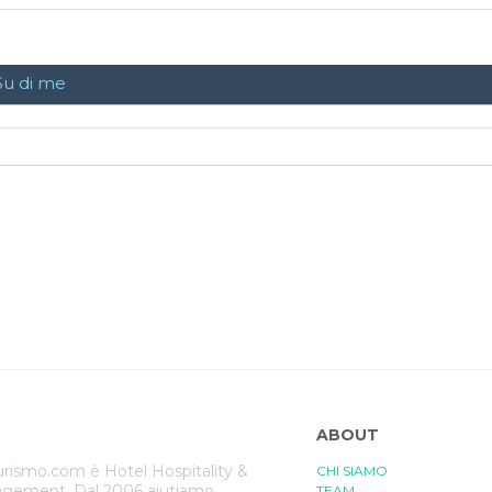
Su di me
ABOUT
rismo.com è Hotel Hospitality &
CHI SIAMO
gement. Dal 2006 aiutiamo
TEAM