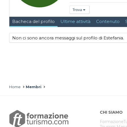
Trova
Bacheca del profilo
Ultime attività
Contenuto
Non ci sono ancora messaggi sul profilo di Estefania.
Home
Membri
CHI SIAMO
FormazioneTu
Tourism Mana