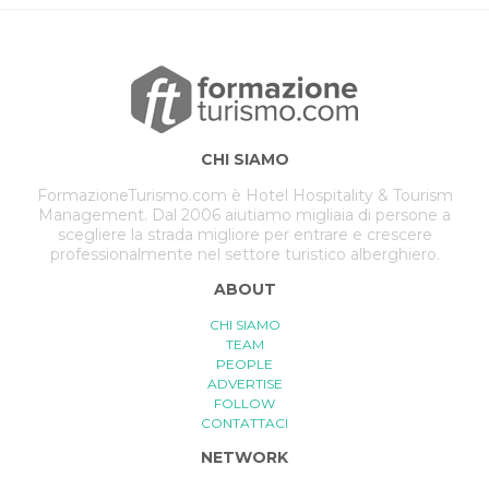
CHI SIAMO
FormazioneTurismo.com è Hotel Hospitality & Tourism
Management. Dal 2006 aiutiamo migliaia di persone a
scegliere la strada migliore per entrare e crescere
professionalmente nel settore turistico alberghiero.
ABOUT
CHI SIAMO
TEAM
PEOPLE
ADVERTISE
FOLLOW
CONTATTACI
NETWORK