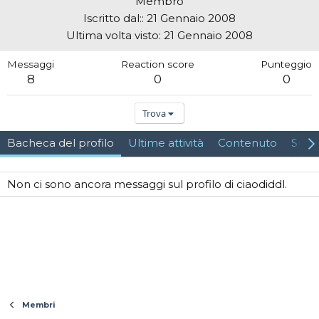
Membro
Iscritto dal:
21 Gennaio 2008
Ultima volta visto
21 Gennaio 2008
Messaggi
Reaction score
Punteggio
8
0
0
Trova
Bacheca del profilo
Ultime attività
Contenuto
Su d
Non ci sono ancora messaggi sul profilo di ciaodiddl.
Membri