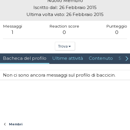
Nuovo Membro
Iscritto dal:
26 Febbraio 2015
Ultima volta visto
26 Febbraio 2015
Messaggi
Reaction score
Punteggio
1
0
0
Trova
Bacheca del profilo
Ultime attività
Contenuto
Su d
Non ci sono ancora messaggi sul profilo di baccicin.
Membri