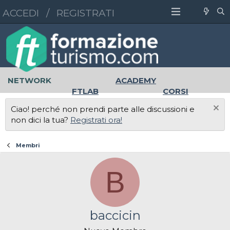
ACCEDI
/
REGISTRATI
NETWORK
ACADEMY
FTLAB
CORSI
MASTER
UNIVERSITÀ
Ciao! perché non prendi parte alle discussioni e
LAVORO
non dici la tua?
Registrati ora!
Membri
B
baccicin