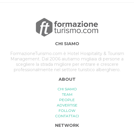
CHI SIAMO
FormazioneTurismo.com è Hotel Hospitality & Tourism
Management. Dal 2006 aiutiamo migliaia di persone a
scegliere la strada migliore per entrare e crescere
professionalmente nel settore turistico alberghiero.
ABOUT
CHI SIAMO
TEAM
PEOPLE
ADVERTISE
FOLLOW
CONTATTACI
NETWORK