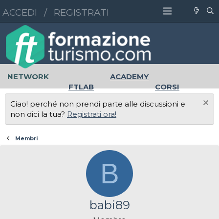
ACCEDI
/
REGISTRATI
NETWORK
ACADEMY
FTLAB
CORSI
MASTER
UNIVERSITÀ
Ciao! perché non prendi parte alle discussioni e
LAVORO
non dici la tua?
Registrati ora!
Membri
B
babi89