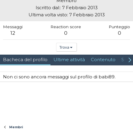
Membro
Iscritto dal:
7 Febbraio 2013
Ultima volta visto
7 Febbraio 2013
Messaggi
Reaction score
Punteggio
12
0
0
Trova
Bacheca del profilo
Ultime attività
Contenuto
Su d
Non ci sono ancora messaggi sul profilo di babi89.
Membri