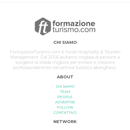
CHI SIAMO
FormazioneTurismo.com è Hotel Hospitality & Tourism
Management. Dal 2006 aiutiamo migliaia di persone a
scegliere la strada migliore per entrare e crescere
professionalmente nel settore turistico alberghiero.
ABOUT
CHI SIAMO
TEAM
PEOPLE
ADVERTISE
FOLLOW
CONTATTACI
NETWORK