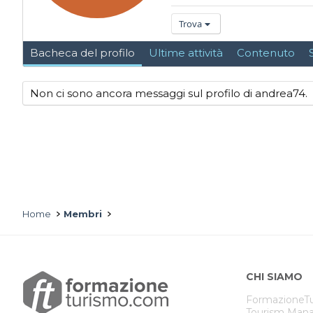
Trova
Bacheca del profilo
Ultime attività
Contenuto
Non ci sono ancora messaggi sul profilo di andrea74.
Home
Membri
CHI SIAMO
FormazioneTu
Tourism Mana