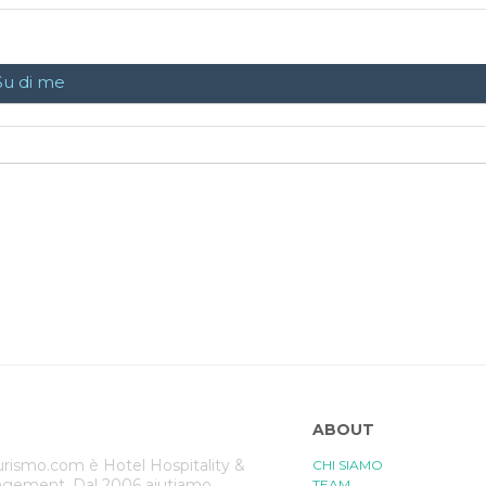
Su di me
ABOUT
rismo.com è Hotel Hospitality &
CHI SIAMO
gement. Dal 2006 aiutiamo
TEAM