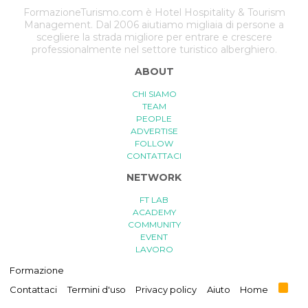
FormazioneTurismo.com è Hotel Hospitality & Tourism
Management. Dal 2006 aiutiamo migliaia di persone a
scegliere la strada migliore per entrare e crescere
professionalmente nel settore turistico alberghiero.
ABOUT
CHI SIAMO
TEAM
PEOPLE
ADVERTISE
FOLLOW
CONTATTACI
NETWORK
FT LAB
ACADEMY
COMMUNITY
EVENT
LAVORO
Formazione
R
Contattaci
Termini d'uso
Privacy policy
Aiuto
Home
S
S