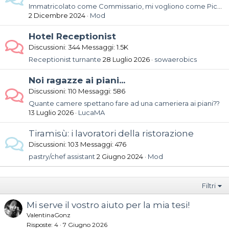
Immatricolato come Commissario, mi vogliono come Piccolo di camera
2 Dicembre 2024
Mod
Hotel Receptionist
Discussioni
344
Messaggi
1.5K
Receptionist turnante
28 Luglio 2026
sowaerobics
Noi ragazze ai piani...
Discussioni
110
Messaggi
586
Quante camere spettano fare ad una cameriera ai piani??
13 Luglio 2026
LucaMA
Tiramisù: i lavoratori della ristorazione
Discussioni
103
Messaggi
476
pastry/chef assistant
2 Giugno 2024
Mod
Filtri
Mi serve il vostro aiuto per la mia tesi!
ValentinaGonz
Risposte
4
7 Giugno 2026