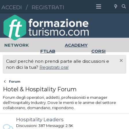
ACCEDI
/
REGISTRATI
NETWORK
ACADEMY
FTLAB
CORSI
MASTER
UNIVERSITÀ
Ciao! perché non prendi parte alle discussioni e
LAVORO
non dici la tua?
Registrati ora!
Forum
Hotel & Hospitality Forum
Forum degli operatori, addetti, professionisti e manager
dell'Hospitality Industry. Dove le menti e le anime del settore
collaborano, domandano, rispondono.
Hospitality Leaders
Discussioni
387
Messaggi
2.5K